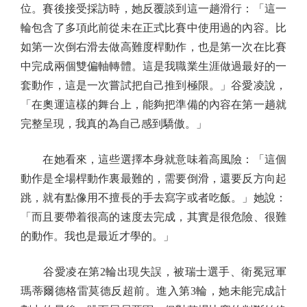
位。賽後接受採訪時，她反覆談到這一趟滑行：「這一
輪包含了多項此前從未在正式比賽中使用過的內容。比
如第一次倒右滑去做高難度桿動作，也是第一次在比賽
中完成兩個雙偏軸轉體。這是我職業生涯做過最好的一
套動作，這是一次嘗試把自己推到極限。」谷愛凌說，
「在奧運這樣的舞台上，能夠把準備的內容在第一趟就
完整呈現，我真的為自己感到驕傲。」
在她看來，這些選擇本身就意味着高風險：「這個
動作是全場桿動作裏最難的，需要倒滑，還要反方向起
跳，就有點像用不擅長的手去寫字或者吃飯。」她說：
「而且要帶着很高的速度去完成，其實是很危險、很難
的動作。我也是最近才學的。」
谷愛凌在第2輪出現失誤，被瑞士選手、衛冕冠軍
瑪蒂爾德格雷莫德反超前。進入第3輪，她未能完成計