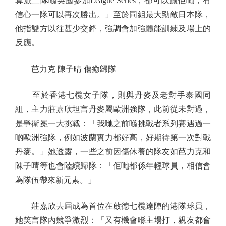
算派二隊喺英國參加League Series，都可以贏佢哋，有
信心一隊可以再次勝出。」至於同組最大勁敵日本隊，
他指雙方以往甚少交鋒，強調會加強體能訓練及場上的
反應。
芭力克 陳子晴 傷癒歸隊
至於香港七欖女子隊，則與丹麥及老對手泰國同
組，主力莊嘉欣坦言丹麥屬歐洲強隊，此前從未對過，
是爭衛冕一大挑戰：「我哋之前喺挑戰者系列賽遇過一
啲歐洲強隊，例如波蘭實力都好高，好期待第一次對戰
丹麥。」她透露，一些之前因傷休養的隊友如芭力克和
陳子晴等也會陸續歸隊：「佢哋都係年輕球員，相信會
為隊伍帶來新元素。」
莊嘉欣去屆成為首位在啟德七欖達陣的港隊球員，
她笑言隊內競爭激烈：「又有機會喺主場打，親友都會