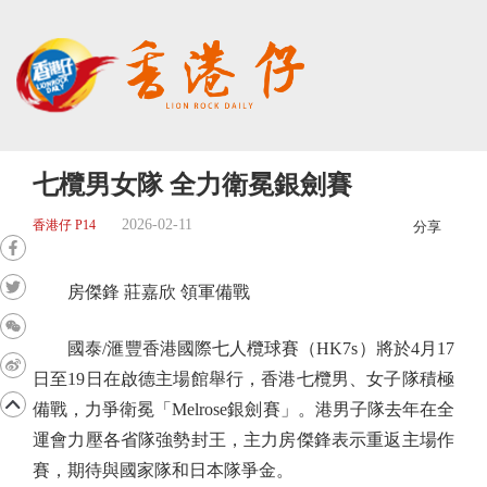
七欖男女隊 全力衛冕銀劍賽
2026-02-11
香港仔 P14
分享
房傑鋒 莊嘉欣 領軍備戰
國泰/滙豐香港國際七人欖球賽（HK7s）將於4月17
日至19日在啟德主場館舉行，香港七欖男、女子隊積極
備戰，力爭衛冕「Melrose銀劍賽」。港男子隊去年在全
運會力壓各省隊強勢封王，主力房傑鋒表示重返主場作
賽，期待與國家隊和日本隊爭金。