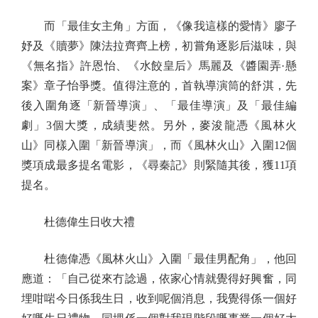
而「最佳女主角」方面，《像我這樣的愛情》廖子
妤及《贖夢》陳法拉齊齊上榜，初嘗角逐影后滋味，與
《無名指》許恩怡、《水餃皇后》馬麗及《醬園弄·懸
案》章子怡爭獎。值得注意的，首執導演筒的舒淇，先
後入圍角逐「新晉導演」、「最佳導演」及「最佳編
劇」3個大獎，成績斐然。另外，麥浚龍憑《風林火
山》同樣入圍「新晉導演」，而《風林火山》入圍12個
獎項成最多提名電影，《尋秦記》則緊隨其後，獲11項
提名。
杜德偉生日收大禮
杜德偉憑《風林火山》入圍「最佳男配角」，他回
應道：「自己從來冇諗過，依家心情就覺得好興奮，同
埋咁啱今日係我生日，收到呢個消息，我覺得係一個好