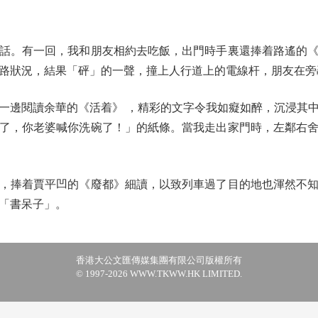
。有一回，我和朋友相約去吃飯，出門時手裏還捧着路遙的《
路狀況，結果「砰」的一聲，撞上人行道上的電線杆，朋友在旁
邊閱讀余華的《活着》 ，精彩的文字令我如癡如醉，沉浸其中
了，你老婆喊你洗碗了！」的紙條。當我走出家門時，左鄰右
捧着賈平凹的《廢都》細讀，以致列車過了目的地也渾然不知
「書呆子」。
香港大公文匯傳媒集團有限公司版權所有
© 1997-2026 WWW.TKWW.HK LIMITED.