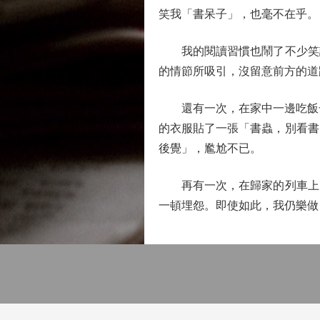
笑我「書呆子」，也毫不在乎。
我的閱讀習慣也鬧了不少笑話
的情節所吸引，沒留意前方的道
還有一次，在家中一邊吃飯一
的衣服貼了一張「書蟲，別看書
後覺」，尷尬不已。
再有一次，在歸家的列車上，
一頓埋怨。即使如此，我仍樂做