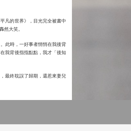
平凡的世界》，目光完全被書中
轟然大笑。
。此時，一好事者悄悄在我後背
舍在我背後指指點點，我才「後知
，最終耽誤了歸期，還惹來妻兒