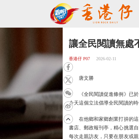
讓全民閱讀無處
香港仔 P07
2026-02-11
唐文勝
《全民閱讀促進條例》已於20
今天這個立法倡導全民閱讀的時
在他鄉和家鄉創業打拚的這些
書店、郵政報刊亭，精心挑選自
每次走親訪友，只要在朋友或親