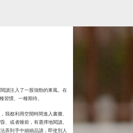
民閱讀注入了一股強勁的東風。在
種習慣、一種期待。
，我都利用空閒時間進入書攤、
黃昏、或者睡前，有選擇地閱讀。
設法弄到手中細細品讀，即使別人