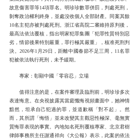
故意傷害罪等14項罪名。明珍珍數罪併罰，判處死刑，
剝奪政治權利終身，並處沒收個人全部財產。同案其餘
10名主犯亦被判處死刑。浙江省高院二審維持原判後，
最高法依法覆核，指出明家犯罪集團「犯罪性質特別惡
劣，情節後果特別嚴重，罪行極其嚴重」，核准死刑判
決。2026年1月29日，距離中國春節不足三周，11名罪
犯被依法執行死刑，未予緩期。
專家：彰顯中國「零容忍」立場
值得注意的是，在案件審理及臨刑前，明珍珍多次
表達悔意。在央視披露其當庭懺悔視頻畫面中，她神情
黯然，坦承自己犯過的罪，並道歉稱「對不起」。然
而，其所謂「悔悟」並未改變其主觀惡性極深、毫無實
質悔罪表現的事實。內地知名死刑覆核專家、北京君樹
律師事務所主任謝通祥向《大公報》表示，此案的依法