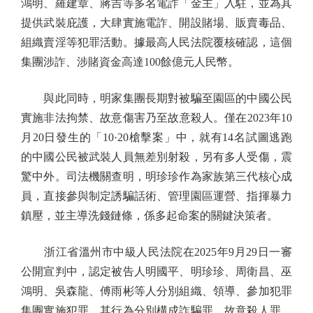
鴻明、羅建章、蔣吉等多名電詐「金主」入駐，並為其
提供武裝庇護，大肆實施電詐、開設賭場、販賣毒品、
組織賣淫等犯罪活動。據最高人民法院覆核確認，這個
集團涉詐、涉賭資金高達100餘億元人民幣。
與此同時，明家集團長期對被騙至園區的中國公民
實施非法拘禁、故意傷害乃至故意殺人。僅在2023年10
月20日發生的「10·20槍擊案」中，就有14名試圖逃跑
的中國公民被武裝人員無差別射殺，另有多人受傷，震
驚中外。司法機關查明，明珍珍作為家族第三代核心成
員，直接參與制定誘騙話術、管理園區運營、指揮暴力
鎮壓，並主導洗錢鏈條，係多起命案的關鍵決策者。
浙江省溫州市中級人民法院在2025年9月29日一審
公開宣判中，認定被告人明國平、明珍珍、周衛昌、巫
鴻明、吳森龍、傅雨彬等人分別組織、領導、參加犯罪
集團實施犯罪，其行為分別構成詐騙罪、故意殺人罪、