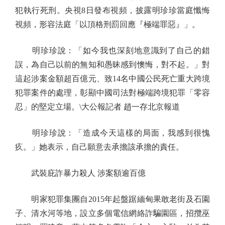
犯執行死刑。央視8日發布視頻，披露明珍珍當庭懺悔
視頻，形容法庭「以頂格刑罰回應『極端罪惡』」。
明珍珍說：「如今我也深刻地意識到了自己的錯
誤，為自己以前的無知和愚昧感到懊悔，對不起。」對
這起涉案金額超百億元、致14名中國公民死亡重大跨境
犯罪案件的處理，彰顯中國司法對極端跨境犯罪「零容
忍」的堅定立場。\大公報記者 趙一存北京報道
明珍珍說：「造成今天這樣的局面，我感到很愧
疚。」她表示，自己願意去承擔該承擔的責任。
武裝庇詐暴力殺人 涉案額逾百億
明家犯罪集團自2015年起盤踞緬甸果敢老街及石園
子、清水河等地，設立多個電信網絡詐騙園區，招攬巫