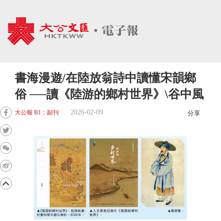
書海漫遊/在陸放翁詩中讀懂宋韻鄉
俗 ──讀《陸游的鄉村世界》\谷中風
2026-02-09
大公報 B1：副刊
分享