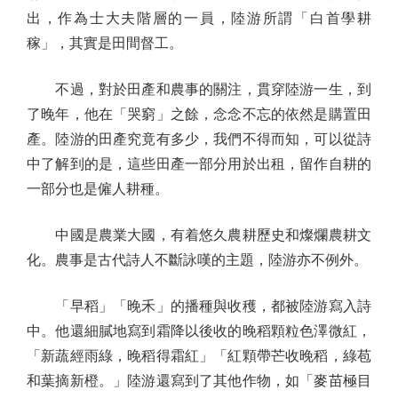
出，作為士大夫階層的一員，陸游所謂「白首學耕
稼」，其實是田間督工。
不過，對於田產和農事的關注，貫穿陸游一生，到
了晚年，他在「哭窮」之餘，念念不忘的依然是購置田
產。陸游的田產究竟有多少，我們不得而知，可以從詩
中了解到的是，這些田產一部分用於出租，留作自耕的
一部分也是僱人耕種。
中國是農業大國，有着悠久農耕歷史和燦爛農耕文
化。農事是古代詩人不斷詠嘆的主題，陸游亦不例外。
「早稻」「晚禾」的播種與收穫，都被陸游寫入詩
中。他還細膩地寫到霜降以後收的晚稻顆粒色澤微紅，
「新蔬經雨綠，晚稻得霜紅」「紅顆帶芒收晚稻，綠苞
和葉摘新橙。」陸游還寫到了其他作物，如「麥苗極目