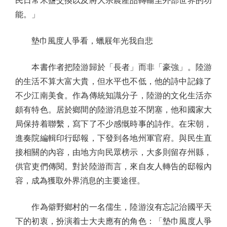
民日常米鹽交換以及將大宗農產品轉輸至外部世界的功
能。」
墊巾風度人爭看，蠟屐年光我自悲
本書作者把陸游歸於「長者」而非「豪強」。陸游
的生活不算大富大貴，但水平也不低，他的詩中記錄了
不少江南美食。作為傳統知識分子，陸游的文化生活亦
頗有特色。居於鄉間的陸游消息並不閉塞，他和國家大
局保持着聯繫，寫下了不少感慨時事的詩作。在宋朝，
進奏院編輯印行邸報，下發到各地州軍官府。與民生直
接相關的內容，由地方向民眾榜示，大多則留存州縣，
供官吏們傳閱。對於陸游而言，來自友人轉告的邸報內
容，成為獲取外界消息的主要途徑。
作為僻野鄉村的一名儒生，陸游沒有忘記治國平天
下的初衷，扮演着士大夫應有的角色：「墊巾風度人爭