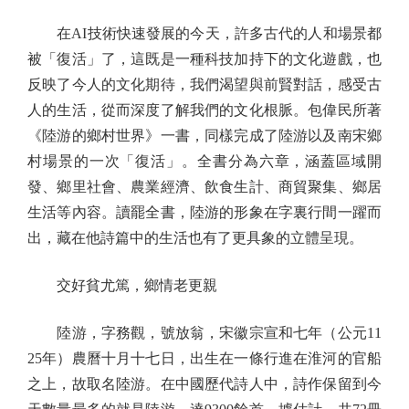
在AI技術快速發展的今天，許多古代的人和場景都
被「復活」了，這既是一種科技加持下的文化遊戲，也
反映了今人的文化期待，我們渴望與前賢對話，感受古
人的生活，從而深度了解我們的文化根脈。包偉民所著
《陸游的鄉村世界》一書，同樣完成了陸游以及南宋鄉
村場景的一次「復活」。全書分為六章，涵蓋區域開
發、鄉里社會、農業經濟、飲食生計、商貿聚集、鄉居
生活等內容。讀罷全書，陸游的形象在字裏行間一躍而
出，藏在他詩篇中的生活也有了更具象的立體呈現。
交好貧尤篤，鄉情老更親
陸游，字務觀，號放翁，宋徽宗宣和七年（公元11
25年）農曆十月十七日，出生在一條行進在淮河的官船
之上，故取名陸游。在中國歷代詩人中，詩作保留到今