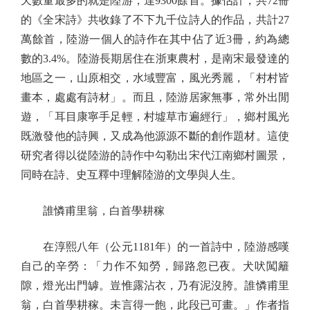
天數量最多的就是陸游，達9300餘首。據估計，共72冊
的《全宋詩》共收錄了不下九千位詩人的作品，共計27
萬餘首，陸游一個人的詩作在其中佔了近3冊，約為總
數的3.4%。陸游長期居住在浙東農村，是南宋最發達的
地區之一，山原相交，水域豐富，風光秀麗，「村村皆
畫本，處處有詩材」。而且，陸游居家無事，常外出閒
遊，「耳目康寧手足輕，村墟草市遍經行」，鄉村風光
既激發他的詩興，又成為他源源不斷的創作題材。這使
研究者得以從陸游的詩作中勾勒出宋代江南鄉村圖景，
同時在詩、史互釋中理解陸游的文學與人生。
誰憐甫里翁，白首學耕稼
在淳熙八年（公元1181年）的一首詩中，陸游感嘆
自己的辛勞：「力作不知勞，歸路忽已夜。犬吠闖籬
隙，燈光出門罅。豈惟露沾衣，乃有泥沒胯。誰憐甫里
翁，白首學耕稼。未言得一飽，此段已可畫。」作者指