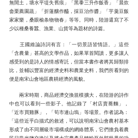
無閒土，塘水平堤失舊痕」「黑黍三升作飯香」「晨炊
畲栗薦園蔬」「折蓮釀作醯，採豆治作醬」「芋羹豆飯
家家樂，桑眼榆条物物春」等等。同時，陸游還寫了不
少以種桑養蠶、漁業、山貨等為題材的詩篇。
王國維論詩詞有言：「一切景語皆情語。」這些
「含農量」甚高的文學作品，如果單首閱讀，更多讓人
感受到的是詩人的情感寄託，但當本書作者將其歸類排
比，並輔以豐富的經濟史料和農業史料，我們所看到的
便是南宋山會地區農耕經濟的風貌。
兩宋時期，商品經濟交換規模擴大，在陸游的詩作
中也可以看到一些影子。他記錄了「村店賣蕎麵」，
「近市買雞豚」，「筍市連山塢」等場景。作者認為：
「這些近乎白描式的敘述，可以說明南宋山會農村基本
形成了由不同層級市場構成的網絡體系，它們擔負着農