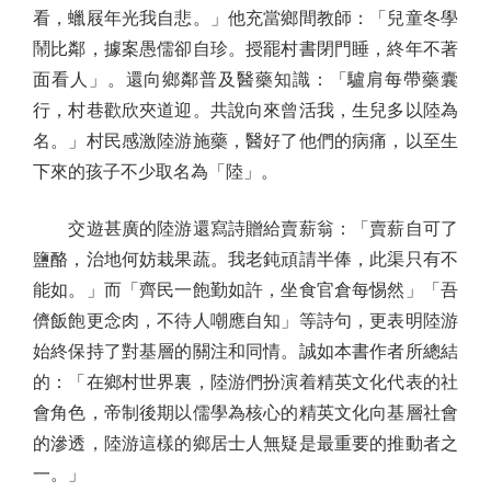
看，蠟屐年光我自悲。」他充當鄉間教師：「兒童冬學
鬧比鄰，據案愚儒卻自珍。授罷村書閉門睡，終年不著
面看人」。還向鄉鄰普及醫藥知識：「驢肩每帶藥囊
行，村巷歡欣夾道迎。共說向來曾活我，生兒多以陸為
名。」村民感激陸游施藥，醫好了他們的病痛，以至生
下來的孩子不少取名為「陸」。
交遊甚廣的陸游還寫詩贈給賣薪翁：「賣薪自可了
鹽酪，治地何妨栽果蔬。我老鈍頑請半俸，此渠只有不
能如。」而「齊民一飽勤如許，坐食官倉每惕然」「吾
儕飯飽更念肉，不待人嘲應自知」等詩句，更表明陸游
始終保持了對基層的關注和同情。誠如本書作者所總結
的：「在鄉村世界裏，陸游們扮演着精英文化代表的社
會角色，帝制後期以儒學為核心的精英文化向基層社會
的滲透，陸游這樣的鄉居士人無疑是最重要的推動者之
一。」