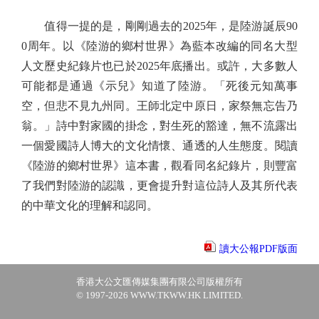
值得一提的是，剛剛過去的2025年，是陸游誕辰90
0周年。以《陸游的鄉村世界》為藍本改編的同名大型
人文歷史紀錄片也已於2025年底播出。或許，大多數人
可能都是通過《示兒》知道了陸游。「死後元知萬事
空，但悲不見九州同。王師北定中原日，家祭無忘告乃
翁。」詩中對家國的掛念，對生死的豁達，無不流露出
一個愛國詩人博大的文化情懷、通透的人生態度。閱讀
《陸游的鄉村世界》這本書，觀看同名紀錄片，則豐富
了我們對陸游的認識，更會提升對這位詩人及其所代表
的中華文化的理解和認同。
讀大公報PDF版面
香港大公文匯傳媒集團有限公司版權所有
© 1997-2026 WWW.TKWW.HK LIMITED.