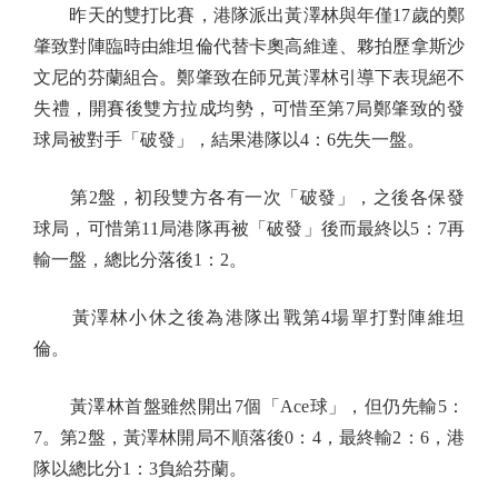
昨天的雙打比賽，港隊派出黃澤林與年僅17歲的鄭
肇致對陣臨時由維坦倫代替卡奧高維達、夥拍歷拿斯沙
文尼的芬蘭組合。鄭肇致在師兄黃澤林引導下表現絕不
失禮，開賽後雙方拉成均勢，可惜至第7局鄭肇致的發
球局被對手「破發」，結果港隊以4：6先失一盤。
第2盤，初段雙方各有一次「破發」，之後各保發
球局，可惜第11局港隊再被「破發」後而最終以5：7再
輸一盤，總比分落後1：2。
黃澤林小休之後為港隊出戰第4場單打對陣維坦
倫。
黃澤林首盤雖然開出7個「Ace球」，但仍先輸5：
7。第2盤，黃澤林開局不順落後0：4，最終輸2：6，港
隊以總比分1：3負給芬蘭。