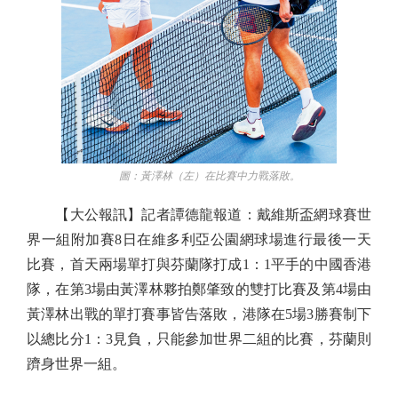
圖：黃澤林（左）在比賽中力戰落敗。
【大公報訊】記者譚德龍報道：戴維斯盃網球賽世
界一組附加賽8日在維多利亞公園網球場進行最後一天
比賽，首天兩場單打與芬蘭隊打成1：1平手的中國香港
隊，在第3場由黃澤林夥拍鄭肇致的雙打比賽及第4場由
黃澤林出戰的單打賽事皆告落敗，港隊在5場3勝賽制下
以總比分1：3見負，只能參加世界二組的比賽，芬蘭則
躋身世界一組。