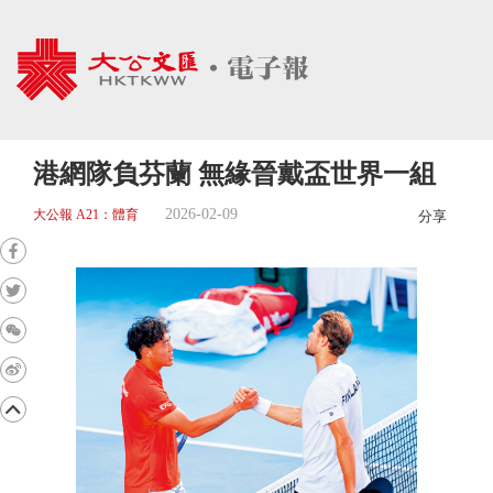
港網隊負芬蘭 無緣晉戴盃世界一組
2026-02-09
大公報 A21：體育
分享