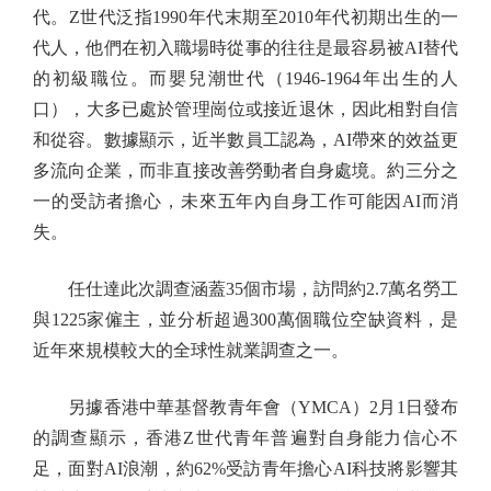
代。Z世代泛指1990年代末期至2010年代初期出生的一
代人，他們在初入職場時從事的往往是最容易被AI替代
的初級職位。而嬰兒潮世代（1946-1964年出生的人
口），大多已處於管理崗位或接近退休，因此相對自信
和從容。數據顯示，近半數員工認為，AI帶來的效益更
多流向企業，而非直接改善勞動者自身處境。約三分之
一的受訪者擔心，未來五年內自身工作可能因AI而消
失。
任仕達此次調查涵蓋35個市場，訪問約2.7萬名勞工
與1225家僱主，並分析超過300萬個職位空缺資料，是
近年來規模較大的全球性就業調查之一。
另據香港中華基督教青年會（YMCA）2月1日發布
的調查顯示，香港Z世代青年普遍對自身能力信心不
足，面對AI浪潮，約62%受訪青年擔心AI科技將影響其