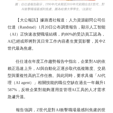
圖：任仕達報告顯示，1990年代末期至2010年代初期出生Z世代，對
AI衝擊職場最感到焦慮。圖為哈佛大學學生。\法新社
【大公報訊】據路透社報道：人力資源顧問公司任
仕達（Randstad）1月20日公布調查報告，顯示人工智能
（AI）正快速改變職場結構，約80%的受訪員工認為，
AI已經或即將對其日常工作內容產生實質影響，其中Z
世代最為焦慮。
任仕達在年度工作趨勢報告中指出，企業對AI的依
賴正迅速上升，AI與自動化正逐步取代低複雜度、交易
型與重複性高的工作任務。與此同時，要求具備「AI代
理（AI agent）」相關技能的職位空缺在過去一年飆升1
587%，反映企業對能夠運用並管理AI工具的人才需求
急遽升溫。
報告強調，Z世代是對AI衝擊職場最感到焦慮的世