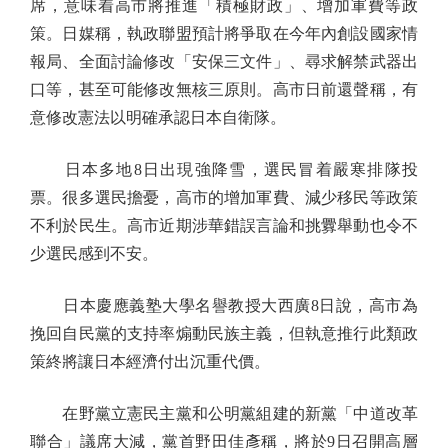
席，意味着高市將推進「積極財政」、增加軍費等政
策。日媒稱，執政聯盟預計將爭取在今年內創設國家情
報局、全面討論修改「安保三文件」、尋求解禁武器出
口等，甚至可能修改無核三原則。高市日前還聲稱，有
意修改憲法以明確承認日本自衛隊。
日本多地8日出現強降雪，選民冒着嚴寒排隊投
票。很多選民擔憂，高市的增加軍費、減少移民等政策
不利於民生。高市近期涉華錯誤言論和挑釁舉動也令不
少選民感到不安。
日本慶應義塾大學名譽教授大西廣8日說，高市為
挽回自民黨的支持率煽動民族主義，但執意推行此類政
策終將讓日本經濟付出沉重代價。
在野黨立憲民主黨和公明黨組建的新黨「中道改革
聯合」議席大減，黨首野田佳彥稱，將於9日召開高層