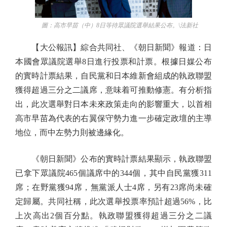
圖：高市早苗（中）8日等待眾議院選舉結果公布。\法新社
【大公報訊】綜合共同社、《朝日新聞》報道：日
本國會眾議院選舉8日進行投票和計票。根據日媒公布
的實時計票結果，自民黨和日本維新會組成的執政聯盟
獲得超過三分之二議席，意味着可推動修憲。有分析指
出，此次選舉對日本未來政策走向的影響重大，以首相
高市早苗為代表的右翼保守勢力進一步確定政壇的主導
地位，而中左勢力則被邊緣化。
《朝日新聞》公布的實時計票結果顯示，執政聯盟
已拿下眾議院465個議席中的344個，其中自民黨獲311
席；在野黨獲94席，無黨派人士4席，另有23席尚未確
定歸屬。共同社稱，此次選舉投票率預計超過56%，比
上次高出2個百分點。執政聯盟獲得超過三分之二議