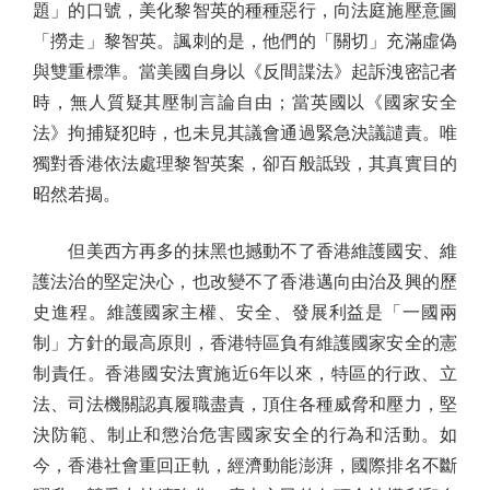
題」的口號，美化黎智英的種種惡行，向法庭施壓意圖
「撈走」黎智英。諷刺的是，他們的「關切」充滿虛偽
與雙重標準。當美國自身以《反間諜法》起訴洩密記者
時，無人質疑其壓制言論自由；當英國以《國家安全
法》拘捕疑犯時，也未見其議會通過緊急決議譴責。唯
獨對香港依法處理黎智英案，卻百般詆毀，其真實目的
昭然若揭。
但美西方再多的抹黑也撼動不了香港維護國安、維
護法治的堅定決心，也改變不了香港邁向由治及興的歷
史進程。維護國家主權、安全、發展利益是「一國兩
制」方針的最高原則，香港特區負有維護國家安全的憲
制責任。香港國安法實施近6年以來，特區的行政、立
法、司法機關認真履職盡責，頂住各種威脅和壓力，堅
決防範、制止和懲治危害國家安全的行為和活動。如
今，香港社會重回正軌，經濟動能澎湃，國際排名不斷