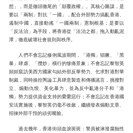
想」，而是徹頭徹尾的「顛覆政權」。其核心圖謀，是
要以「兩制」對抗「一國」，配合外部勢力搞亂香港、
遏制中國，直接動搖「一國兩制」憲制根基；是要以
「反法治」為手段，將香港從「法治之都」拖入動亂泥
潭，徹底破壞社會規則與秩序。
人們不會忘記修例風波期間，「港獨」猖獗、「黑
暴」肆虐、「攬炒」橫行的慘痛景象；不會忘記黎智英
頻頻竄訪美西方國家勾結外部反華勢力、乞求對港對華
制裁，同時操控輿論工具肆意製造和傳播謠言，挑撥對
立、煽動仇恨、美化暴力，並為反中亂港分子和「港
獨」勢力提供資金支持的纍纍惡行；不會忘記在香港國
安法實施後，黎智英仍毫不收斂，繼續發表煽動文章、
招徠外部干預的頑劣嘴臉。
過去幾年，香港街頭血淚斑斑：警員被淋潑腐蝕性