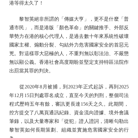
港等得太久了！
黎智英絕非所謂的「傳媒大亨」，更不是什麼「普
通市民」，而是港版「顏色革命」的關鍵推手、外部反
華勢力在港的核心代理人，是過去數十年來系統性破壞
國家主權、煽動分裂、勾結外力危害國家安全的首惡元
兇。對這樣罪大惡極的人，不重判無以彰法治、不嚴懲
無以顯公義。香港社會高度期盼並堅定支持特區法院作
出罰當其罪的判決。
從2020年8月被捕，到2023年正式起訴，再到2025
年12月15日判處罪名成立，直至今天的判刑，整個司法
程式歷時五年有餘，審訊更長達156天之久。此期間，
控方提交了八萬頁通訊紀錄、資金流向證據、境外會議
筆錄，以及大量專家和「從犯」證人證詞，清晰勾勒出
黎智英如何長期策劃、組織並實施危害國家安全的行