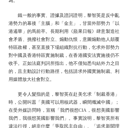
為。
鐵一般的事實、證據及證詞證明，黎智英是反中亂
港勢力的幕後「主腦」和「金主」，甘當外部勢力「以
港遏華」的馬前卒。長期利用《蘋果日報》肆意製造社
會矛盾、挑撥社會對立、煽動仇恨，意圖煽動他人顛覆
特區政權，甚至直接下場組織對抗行動，乞求外部勢力
對中國及香港特區實施制裁，在香港國安法實施後仍不
收手。正如法庭判詞所指出，他不僅知悉勾結外力之目
的，且主動設計行動路徑，包括請求外國實施制裁、利
用媒體放大社會對立。
更令人髮指的是，黎智英在赴美乞求「制裁香港」
時，公開叫囂「美國可以用核武器，瞬間殲滅中國」；
在受外媒訪問時，宣稱「我們很想CIA，很想美國影響
我們，我很想英國影響我們」。事實說明，黎智英所有
違法行徑，絕非什麼「爭取民主自由」、「追求新聞理