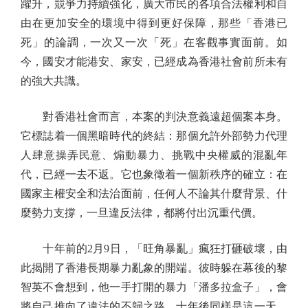
躍升，競爭力持續強化，廣大市民的各項合法權利和自
由在更加安全的環境中得到更好保障，那些「香港已
死」的論調，一次又一次「死」在客觀事實面前。如
今，國安才能港安、家安，已經成為香港社會前所未有
的強大共識。
對香港社會而言，本案的判決意義遠超個案本身。
它標誌着一個黑暗時代的終結：那個允許外部勢力代理
人肆意操弄民意、煽動暴力、挑戰中央權威的混亂年
代，已經一去不返。它也象徵着一個新秩序的確立：在
國家主權安全和法治面前，任何人不論其什麼背景、什
麼勢力支撐，一旦違反法律，都將付出沉重代價。
十年前的2月9日，「旺角暴亂」瘋狂打砸破壞，由
此揭開了香港長期暴力亂象的開端。彼時躲在幕後的黎
智英不會想到，他一手打開的暴力「潘多拉盒子」，會
將自己推向了違法的不歸之路。十年後同樣是這一天，