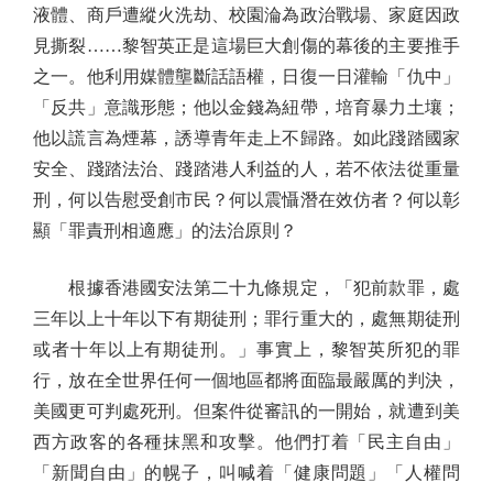
液體、商戶遭縱火洗劫、校園淪為政治戰場、家庭因政
見撕裂……黎智英正是這場巨大創傷的幕後的主要推手
之一。他利用媒體壟斷話語權，日復一日灌輸「仇中」
「反共」意識形態；他以金錢為紐帶，培育暴力土壤；
他以謊言為煙幕，誘導青年走上不歸路。如此踐踏國家
安全、踐踏法治、踐踏港人利益的人，若不依法從重量
刑，何以告慰受創市民？何以震懾潛在效仿者？何以彰
顯「罪責刑相適應」的法治原則？
根據香港國安法第二十九條規定，「犯前款罪，處
三年以上十年以下有期徒刑；罪行重大的，處無期徒刑
或者十年以上有期徒刑。」事實上，黎智英所犯的罪
行，放在全世界任何一個地區都將面臨最嚴厲的判決，
美國更可判處死刑。但案件從審訊的一開始，就遭到美
西方政客的各種抹黑和攻擊。他們打着「民主自由」
「新聞自由」的幌子，叫喊着「健康問題」「人權問