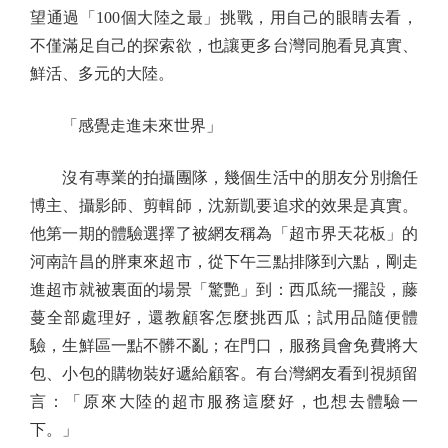
望通過「100個大陸之最」挑戰，用自己的眼睛去看，
不僅滿足自己的探索欲，也讓更多台灣同胞看見真實、
鮮活、多元的大陸。
「感覺走進未來世界」
沒有專業的拍攝團隊，幾個生活中的朋友分別擔任
博主、攝影師、剪輯師，沈新凱要追求的效果是真實。
他第一期的體驗選擇了被網友稱為「超市界天花板」的
河南許昌的胖東來超市，從下午三點排隊到六點，剛走
進超市就被裏面的場景「驚艷」到：西瓜統一擺設，藤
蔓全部處理好，還教顧客怎麼挑西瓜；試用品隨便體
驗，生鮮區一點不髒不亂；在門口，服務員會免費將大
包、小包的購物裝好遞給顧客。有台灣網友看到視頻留
言：「原來大陸的超市服務這麼好，也想去體驗一
下。」