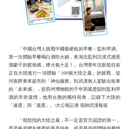
「中國台灣人挑戰中國最硬核的早餐：監利早酒。
第一次體驗早餐喝白酒吃火鍋，來湖北監利沉浸式感受
酒蒙子的鬆弛感，煙火氣十足！」台灣青年沈新凱目前
正在大陸進行一項體驗「100個大陸之最」的挑戰，從
河南胖東來超市的「神仙服務」到武漢無人駕駛出租車
的「未來感」，從荊州博物館的千年荊風楚韻到監利早
酒的市井溫情，他用台胞的獨特視角，記錄下大陸的
「速度」與「溫度」。\大公報記者 張帥武漢報道
「我想找的大陸之最，不一定是官方認證的第一，
而是兩岸網友推薦的最具特色、或是最值得體驗的事情