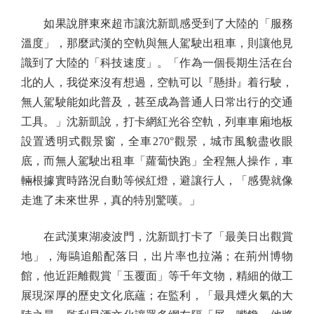
如果說胖東來超市讓沈新凱感受到了大陸的「服務
溫度」，那麼武漢的空軌與無人駕駛出租車，則讓他見
識到了大陸的「科技速度」。「作為一個長期生活在台
北的人，我從來沒有想過，空軌可以『懸掛』着行駛，
無人駕駛能如此普及，甚至成為普通人日常出行的交通
工具。」沈新凱說，打卡網紅光谷空軌，列車車廂地板
設置透明式觀景窗，全車270°觀景，城市風貌盡收眼
底，而無人駕駛出租車「蘿蔔快跑」全程無人操作，車
輛根據實時路況自動等候紅燈，避讓行人，「感覺就像
走進了未來世界，真的特別驚嘆。」
在武漢東湖凌波門，沈新凱打卡了「最美日出觀賞
地」，海鷗追船配落日，出片率也拉滿；在荊州博物
館，他近距離觀賞「玉覆面」等千年文物，精細的做工
展現深厚的歷史文化底蘊；在監利，「最具煙火氣的大