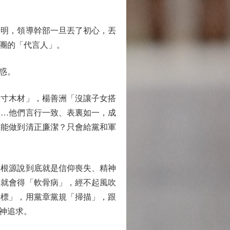
明，領導幹部一旦丟了初心，丟
團的「代言人」。
惑。
寸木材」，楊善洲「沒讓子女搭
……他們言行一致、表裏如一，成
麼能做到清正廉潔？只會給黨和軍
根源說到底就是信仰喪失、精神
，就會得「軟骨病」，經不起風吹
對標」，用黨章黨規「掃描」，跟
神追求。