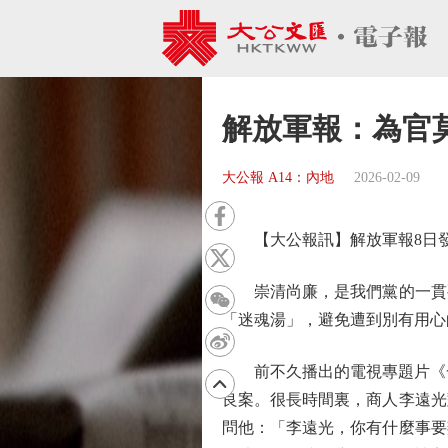
解放軍報：為官
大公報 A14：內地
2026-02-09
【大公報訊】解放軍報8日發
崇清尚廉，是我們黨的一貫要
「迷魂湯」，避免遭到別有用心
前不久播出的電視專題片《一
良案。很長時間裏，商人李遠光
問他：「李遠光，你有什麼事要