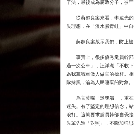
了法，最後成為腐敗分子，被牢
從蔣超良案來看，李遠光的「
失理想，在「溫水煮青蛙」中自
蔣超良案啟示我們，防止被「
事實上，很多優秀黨員幹部都
過一次公車」，汪洋湖「不收下
為我黨我軍做人做官的標杆。相
隊抹黑，淪為人民唾棄的對象。
為官莫喝「迷魂湯」，重在追
迷失。有了堅定的理想信念，站
浪打。這就要求黨員幹部自覺接
先輩先進「對照」，不斷加強思