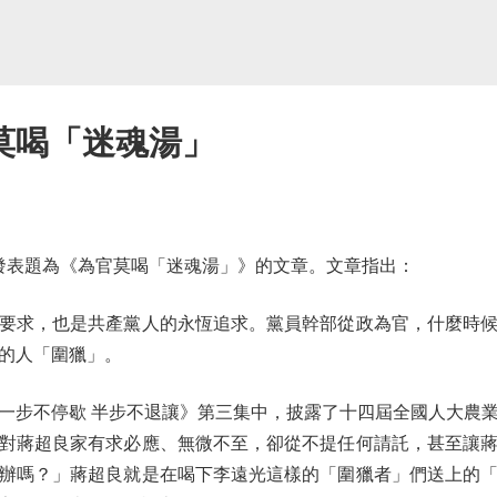
莫喝「迷魂湯」
表題為《為官莫喝「迷魂湯」》的文章。文章指出：
求，也是共產黨人的永恆追求。黨員幹部從政為官，什麼時候
的人「圍獵」。
步不停歇 半步不退讓》第三集中，披露了十四屆全國人大農業
對蔣超良家有求必應、無微不至，卻從不提任何請託，甚至讓
辦嗎？」蔣超良就是在喝下李遠光這樣的「圍獵者」們送上的