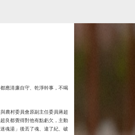
都應清廉自守、乾淨幹事，不喝
與農村委員會原副主任委員蔣超
蔣超良都覺得對他有點虧欠，主動
「迷魂湯」後丟了魂、違了紀、破