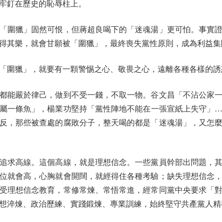
牢釘在歷史的恥辱柱上。
圍獵」固然可恨，但蔣超良喝下的「迷魂湯」更可怕。事實證
得其樂，就會甘願被「圍獵」，最終喪失黨性原則，成為利益集
圍獵」，就要有一顆警惕之心、敬畏之心，遠離各種各樣的誘
能嚴於律己，做到不受一錢，不取一物。谷文昌「不沾公家一
屬一條魚」，楊業功堅持「黨性陣地不能在一張宣紙上失守」
反，那些被查處的腐敗分子，整天喝的都是「迷魂湯」，又怎
求高線。這個高線，就是理想信念。一些黨員幹部出問題，其
位就會高，心胸就會開闊，就經得住各種考驗；缺失理想信念
受理想信念教育，常修常煉、常悟常進，經常同黨中央要求「
想淬煉、政治歷練、實踐鍛煉、專業訓練，始終堅守共產黨人精