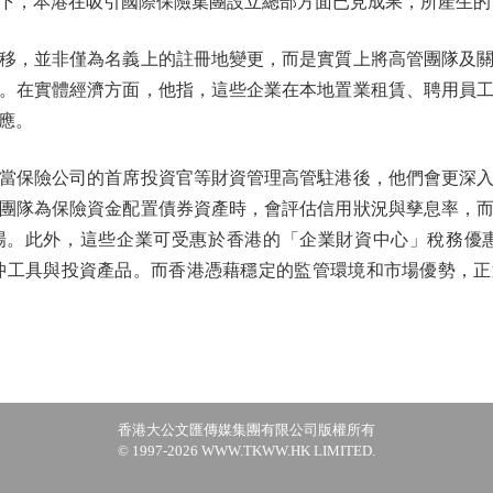
下，本港在吸引國際保險集團設立總部方面已見成果，所產生的
，並非僅為名義上的註冊地變更，而是實質上將高管團隊及關
。在實體經濟方面，他指，這些企業在本地置業租賃、聘用員
應。
保險公司的首席投資官等財資管理高管駐港後，他們會更深入
團隊為保險資金配置債券資產時，會評估信用狀況與孳息率，
。此外，這些企業可受惠於香港的「企業財資中心」稅務優惠
沖工具與投資產品。而香港憑藉穩定的監管環境和市場優勢，
香港大公文匯傳媒集團有限公司版權所有
© 1997-2026 WWW.TKWW.HK LIMITED.