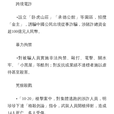
跨境電詐
•設立「卧虎山莊」「承德公館」等園區，招攬
「金主」，誘騙中國公民出境從事詐騙，涉賭詐總資金
超100億元人民幣。
暴力拘禁
•對被騙人員實施非法拘禁、毆打、電擊、關水
牢、「小黑屋」等酷刑；對反抗或業績不達標者施以虐
待甚至殺害。
兇狠殺戮
•「10·20」槍擊案中，對集體逃跑的涉詐人員，明
珍珍下達「格殺勿論」指令，武裝人員開槍掃射，造成
14人死亡、多人受傷。