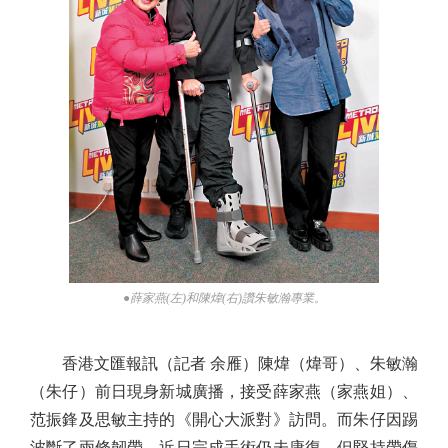
●薛家燕(左)和陳煒(右)讚朱敏瀚專業。
香港文匯報訊（記者 余雁）陳煒（煒哥）、朱敏瀚
（朱仔）前日現身新城廣播，接受薛家燕（家燕姐）、
范振鋒及思敏主持的《開心大派對》訪問。而朱仔因踢
波斷了兩條韌帶，近日完成手術仍未康復，但堅持帶傷