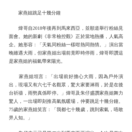
家燕姐跳足十幾分鐘
煒哥自2018年後再到馬來西亞，並順道舉行粉絲見
面會。她的新劇《非常檢控觀》正於當地熱播，人氣高
企。她形容：「天氣同粉絲一樣咁熱同熱情。」演出當
晚雖遇大雨，但家燕姐出場前竟即時停雨，煒哥即讚這
是家燕姐的福氣帶來陽光。
家燕姐坦言：「出場前好擔心大雨，因為戶外演
出，現場又有六七千名觀眾，驚大家要淋雨，於是在後
台祈禱，雨勢真係即停。」煒哥及朱仔盛讚家燕姐舞力
驚人，一出場即刻推高氣氛暖場，仲要跳足十幾分鐘。
75歲的家燕姐笑言：「我都七十幾歲，跳到索氣，唔敢
畀人知。」