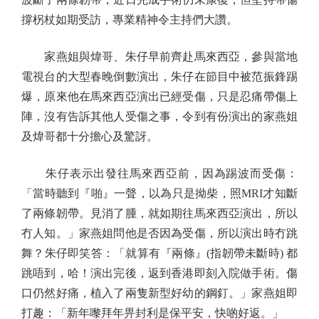
撐柺杖如期受訪，專業精神令主持們大讚。
家燕姐與煒哥、朱仔早前齊赴馬來西亞，參與當地
電視台的大型春晚倒數演出，朱仔在節目中被范振鋒踢
爆，原來他在馬來西亞演出已經受傷，只是忍痛帶傷上
陣，沒有告訴其他人受傷之事，令到有份演出的家燕姐
及煒哥都十分擔心及驚訝。
朱仔表示出發往馬來西亞前，因為踢波而受傷：
「當時聽到『啪』一聲，以為只是拗柴，照MRI才知斷
了兩條韌帶。見消了腫，就如期往馬來西亞演出，所以
冇人知。」家燕姐問他是否因為受傷，所以演出時冇跳
舞？朱仔即笑答：「就算有『兩條』(指韌帶未斷時) 都
跳唔到，哈！演出完後，返到香港即刻入院做手術。傷
口仍然好痛，植入了兩隻新型好幼的鋼釘。」家燕姐即
打趣：「新年嚟拜年畀封利是保平安，快啲好返。」