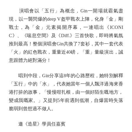
演唱會以「五行」為概念，Gin一開場就霸氣盡
現，以一襲閃爆的deep V盔甲戰衣上陣，化身「金」剛
戰士，為「金」元素揭開序幕，一連唱出《ICONI
C》、《喘息空間》及《Diff.》三首快歌，即時將氣氛
推到最高！整個演唱會Gin共換了7套衫，其中一套代表
「火」的紅色戰衣，重量近40磅，「重」量級演出，誠
意跟體力絕對滿分！
唱到中段，Gin分享這8年的心路歷程，她特別解釋
「五行」中的「水」，代表她當年一個人飄洋過海來香
港打拚的故事，「慢慢咁扎根，由一個好陌生嘅地方，
變成我嘅家。」又提到5年前遇到低潮，自爆當時失落
脆弱到曾想過不做人。
邀《造星》學員任嘉賓