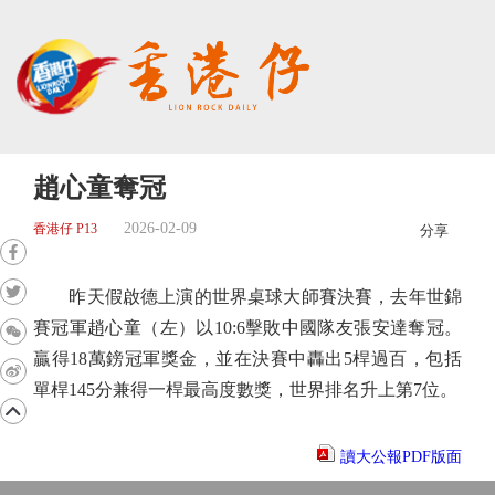
趙心童奪冠
2026-02-09
香港仔 P13
分享
昨天假啟德上演的世界桌球大師賽決賽，去年世錦
賽冠軍趙心童（左）以10:6擊敗中國隊友張安達奪冠。
贏得18萬鎊冠軍獎金，並在決賽中轟出5桿過百，包括
單桿145分兼得一桿最高度數獎，世界排名升上第7位。
讀大公報PDF版面