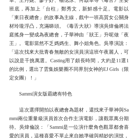
華、王丹妮、廖子妤、楊偲泳、何啟華等《毒舌》主要
班底，再加上「台柱」鄭秀文，新鮮感十足。電影以
「東日夜總會」的故事為主線，戲中一班高質女公關身
材玲瓏浮凸，充滿睇頭。《毒舌大狀》導演吳煒倫將法
庭搖身一變成為夜總會，子華神由「狀王」升呢做「夜
王」。電影當然不乏媽媽生、舞小姐角色。吳導演說：
「這次找來大批青春無敵的女演員演這班午夜麗人，可
以說是千挑萬選。Casting用了頗長時間，大約是11選1
的比例，選出了雲集娛樂圈不同界別女神的EJ Girls（限
定女團）！」
Sammi演女版霸總有特色
這次選擇開拍以夜總會為題材，還找來子華神與Sa
mmi兩位重量級演員首次合作主演電影，讓觀眾萬分期
待。吳煒倫說：「Sammi是一位演什麼角色觀眾都會喜
愛的演員，這種喜愛不單止來自她準確與精妙的演技，