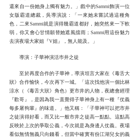
還來自一份她身上獨有魅力。」戲中的Sammi飾演一位
女版霸道總裁，吳導演說：「一來她未嘗試過這種角
色，二來Sammi就是演得幾霸道都好，她突然來一下軟
弱，你又會心甘情願替她遮風擋雨；Sammi用這份魅力
去演夜場大家姐『V姐』，無人能及。」
導演：子華神演活巿井之徒
至於再度合作的子華神，導演坦言大家在《毒舌大
狀》合作愉快，今次再下一城。「這次找他演一個比林
涼水（《毒舌大狀》角色）更市井的人物，夜總會經理
『歡哥』，是因為我一直覺得子華神身上有一種『仗義
每多屠狗輩』的味道。」他又稱：「子華神可以把市井
之徒演得好看，而又比一般市井之徒高一點點。這點高
反映於上次的爭取公義，今次就是為身邊人仗義。夜場
看似無情無義只向錢看，但當中確實有份江湖兒女的義