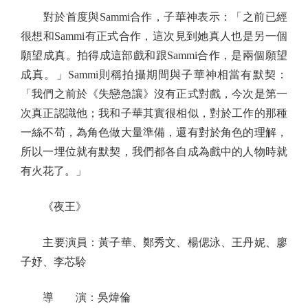
對於首度與Sammi合作，子華神表示：「之前已經
很想和Sammi有正式合作，這次見到她真人也是另一個
願望成真。拍得成這部戲和跟Sammi合作，是兩個願望
成真。」Sammi則稱拍攝期間與子華神相當有默契：
「我們之前於《失戀急讓》沒有正式對戲，今次是第一
次真正認識他；我和子華其實很相似，對於工作的那種
一絲不苟，為角色做大量準備，還有對於角色的理解，
所以一埋位就有默契，我們都各自成為戲中的人物時就
有火花了。」
《夜王》
主要演員：黃子華、鄭秀文、楊偲泳、王丹妮、廖
子妤、李芯駖
導 演：吳煒倫