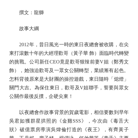
撰文：龍獅
故事大綱
2012年，昔日風光一時的東日夜總會被收購，在尖
東打滾數十年的大經理歡哥（黃子華 飾）面臨時代轉變
的挑戰。公司新任CEO竟是歡哥狠辣前妻V姐（鄭秀文
飾），她強迫歡哥及一眾女公關轉型，業績漸有起色。
怎料背後原來是大財團的操控遊戲，東日隨時「熄燈」
關門大吉。為保住東日，歡哥及V姐聯手，誓要與眾女
公關作最後反撲，企硬尖東！
以夜總會作故事背景的賀歲電影，相信要數到早年
吳君如獲群星拱照的《金雞SSS》，今次由《毒舌大
狀》破億票房導演吳煒倫打造的《夜王》，有齊黃子