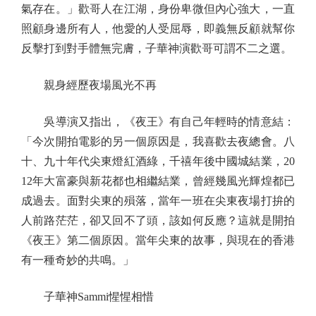
氣存在。」歡哥人在江湖，身份卑微但內心強大，一直
照顧身邊所有人，他愛的人受屈辱，即義無反顧就幫你
反擊打到對手體無完膚，子華神演歡哥可謂不二之選。
親身經歷夜場風光不再
吳導演又指出，《夜王》有自己年輕時的情意結：
「今次開拍電影的另一個原因是，我喜歡去夜總會。八
十、九十年代尖東燈紅酒綠，千禧年後中國城結業，20
12年大富豪與新花都也相繼結業，曾經幾風光輝煌都已
成過去。面對尖東的殞落，當年一班在尖東夜場打拚的
人前路茫茫，卻又回不了頭，該如何反應？這就是開拍
《夜王》第二個原因。當年尖東的故事，與現在的香港
有一種奇妙的共鳴。」
子華神Sammi惺惺相惜