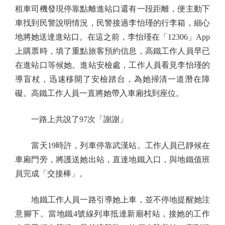
租車司機發現停靠點離進站口還有一段距離，便主動下
車找到民警說明情況，民警接過李怡瑾的行李箱，細心
地將她送達進站口。在這之前，李怡瑾在「12306」App
上購票時，填了重點旅客預約信息，高鐵工作人員早已
在進站口等候她。進站安檢處，工作人員看見李怡瑾的
導盲杖，迅速移開了安檢踏台，為她掃清一道潛在障
礙。高鐵工作人員一直將她帶入車廂找到座位。
一路上共說了97次「謝謝」
當天19時許，列車停靠武漢站。工作人員已靜候在
車廂門旁，將護送她出站，直達地鐵入口，與地鐵值班
員完成「交接棒」。
地鐵工作人員一路引導她上車，並不停地提醒她注
意腳下。當地鐵4號線列車抵達新廟村站，接她的工作