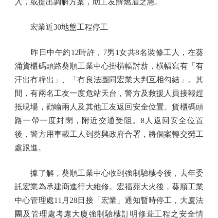
入，或提出調解方案，助工友解燃眉之急。
宏業近30地盤工程停工
昨日中午約12時許，7男1女共8名裝修工人，在葵
涌貨櫃碼頭路葵順工業中心掛橫幅討薪，橫幅寫有「有
汗出冇糧出」、「冇良法團同宏業大判互相勾結」。其
間，有兩名工友一度危站天台，警方及救援人員接報趕
抵現場，勸喻兩人及其他工友返回安全位置。貨櫃碼頭
路一帶一度封閉，附近交通受阻。8人返回安全位置
後，警方用車載工人到葵興政府合署，將個案轉交勞工
處跟進。
據了解，葵順工業中心收到強制驗樓令後，去年委
託宏業為承建商進行大維修。宏福苑大火後，葵順工業
中心管理處11月28日接「宏業」通知暫時停工，大廈法
團及管理處考慮大廈強制驗樓訂明修葺工程之安全情