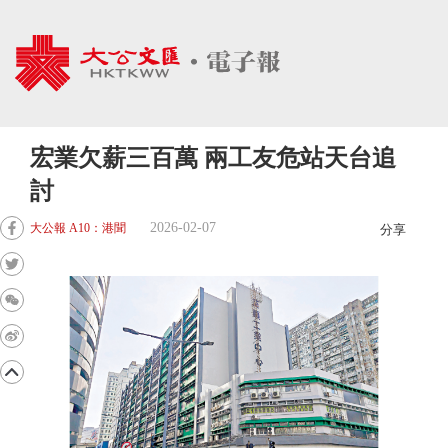
宏業欠薪三百萬 兩工友危站天台追
討
2026-02-07
大公報 A10：港聞
分享