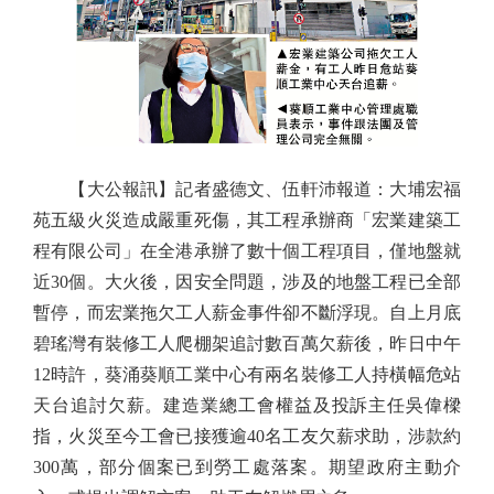
【大公報訊】記者盛德文、伍軒沛報道：大埔宏福
苑五級火災造成嚴重死傷，其工程承辦商「宏業建築工
程有限公司」在全港承辦了數十個工程項目，僅地盤就
近30個。大火後，因安全問題，涉及的地盤工程已全部
暫停，而宏業拖欠工人薪金事件卻不斷浮現。自上月底
碧瑤灣有裝修工人爬棚架追討數百萬欠薪後，昨日中午
12時許，葵涌葵順工業中心有兩名裝修工人持橫幅危站
天台追討欠薪。建造業總工會權益及投訴主任吳偉樑
指，火災至今工會已接獲逾40名工友欠薪求助，涉款約
300萬，部分個案已到勞工處落案。期望政府主動介