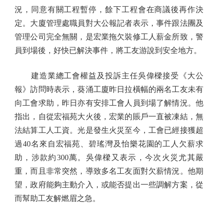
況，同意有關工程暫停，餘下工程會在商議後再作決
定。大廈管理處職員對大公報記者表示，事件跟法團及
管理公司完全無關，是宏業拖欠裝修工人薪金所致，警
員到場後，好快已解決事件，將工友游說到安全地方。
建造業總工會權益及投訴主任吳偉樑接受《大公
報》訪問時表示，葵涌工廈昨日拉橫幅的兩名工友未有
向工會求助，昨日亦有安排工會人員到場了解情況。他
指出，自從宏福苑大火後，宏業的賬戶一直被凍結，無
法結算工人工資。光是發生火災至今，工會已經接獲超
過40名來自宏福苑、碧瑤灣及怡樂花園的工人欠薪求
助，涉款約300萬。吳偉樑又表示，今次火災尤其嚴
重，而且非常突然，導致多名工友面對欠薪情況。他期
望，政府能夠主動介入，或能否提出一些調解方案，從
而幫助工友解燃眉之急。