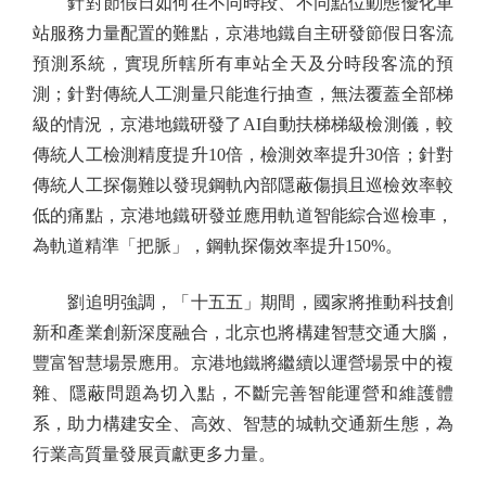
針對節假日如何在不同時段、不同點位動態優化車
站服務力量配置的難點，京港地鐵自主研發節假日客流
預測系統，實現所轄所有車站全天及分時段客流的預
測；針對傳統人工測量只能進行抽查，無法覆蓋全部梯
級的情況，京港地鐵研發了AI自動扶梯梯級檢測儀，較
傳統人工檢測精度提升10倍，檢測效率提升30倍；針對
傳統人工探傷難以發現鋼軌內部隱蔽傷損且巡檢效率較
低的痛點，京港地鐵研發並應用軌道智能綜合巡檢車，
為軌道精準「把脈」，鋼軌探傷效率提升150%。
劉追明強調，「十五五」期間，國家將推動科技創
新和產業創新深度融合，北京也將構建智慧交通大腦，
豐富智慧場景應用。京港地鐵將繼續以運營場景中的複
雜、隱蔽問題為切入點，不斷完善智能運營和維護體
系，助力構建安全、高效、智慧的城軌交通新生態，為
行業高質量發展貢獻更多力量。