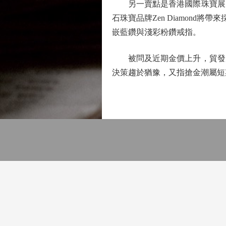
另一賣點是香港國際珠寶展的
石珠寶品牌Zen Diamon
嵌藍鑽與淺彩粉鑽戒指。
被問及近期金價上升，貿發局
決策趨於猶豫，又指搶金潮屬短