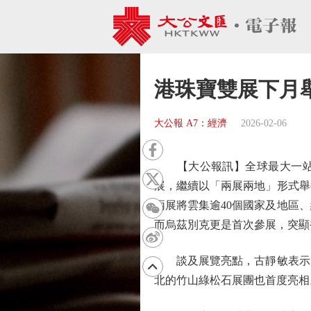
港珠寶雙展下月舉
大公報 A7：經濟
2026-02-06
【大公報訊】全球最大一站式
展，繼續以「兩展兩地」形式舉
兩展將雲集逾40個國家及地區
而烏茲別克更是首次參展，突顯
談及展覽亮點，古靜敏表示，
北的竹山綠松石展團也首度亮相