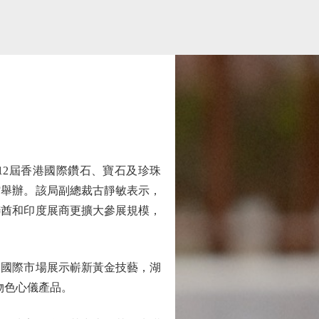
2屆香港國際鑽石、寶石及珍珠
館舉辦。該局副總裁古靜敏表示，
聯酋和印度展商更擴大參展規模，
國際市場展示嶄新黃金技藝，湖
物色心儀產品。