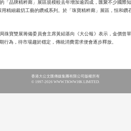
「品牌精粹廊」展區規模較去年增加逾四成，匯聚不少國際知
d將帶來採用精細裁切工藝的鑽戒系列。於「珠寶精粹廊」展區，恒和鑽
珠寶雙展籌備委員會主席黃紹基向《大公報》表示，金價曾單
期行為，待市場趨於穩定，傳統消費需求便會逐步釋放。
香港大公文匯傳媒集團有限公司版權所有
© 1997-2026 WWW.TKWW.HK LIMITED.