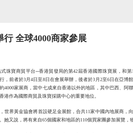
行 全球4000商家參展
珠寶商貿平台─香港貿發局的第42屆香港國際珠寶展，和第1
行，前者於3月4日至8日在會展舉辦，後者於3月2至6日在亞博
、約4000家展商，當中七成來自香港以外的地區，其中巴西、阿
香港作為國際商貿及珠寶採購中心的重要地位。
世界黃金協會將首設硬足金展館，合共11家中國內地展商，向
。她又說，將有來自65個國家和地區的110個買家團參加展覽，