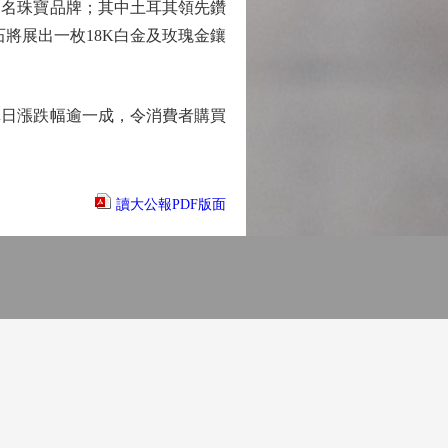
名珠寶品牌；其中土耳其領先鑽
石將展出一枚18K白金及玫瑰金鑲
日漲跌幅逾一成，令消費者購買
讀大公報PDF版面