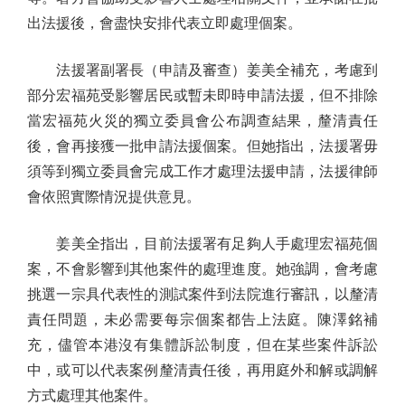
出法援後，會盡快安排代表立即處理個案。
法援署副署長（申請及審查）姜美全補充，考慮到
部分宏福苑受影響居民或暫未即時申請法援，但不排除
當宏福苑火災的獨立委員會公布調查結果，釐清責任
後，會再接獲一批申請法援個案。但她指出，法援署毋
須等到獨立委員會完成工作才處理法援申請，法援律師
會依照實際情況提供意見。
姜美全指出，目前法援署有足夠人手處理宏福苑個
案，不會影響到其他案件的處理進度。她強調，會考慮
挑選一宗具代表性的測試案件到法院進行審訊，以釐清
責任問題，未必需要每宗個案都告上法庭。陳澤銘補
充，儘管本港沒有集體訴訟制度，但在某些案件訴訟
中，或可以代表案例釐清責任後，再用庭外和解或調解
方式處理其他案件。