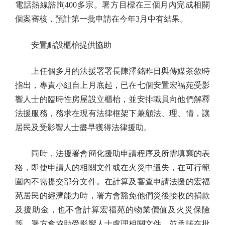
電話熱線諮詢400多宗。署方目標在三個月內完成相關
個案審核，預計第一批申請在今年3月中有結果。
安置點設櫃枱提供協助
上任個多月的法援署署長陳澤銘昨日與傳媒茶敘時
指出，專責小組自上月底起，已在七個安置宏福苑受影
響人士的臨時性房屋設立櫃枱，並安排職員向他們解釋
法援服務，務求在現有法律框架下兼顧法、理、情，讓
居民及受影響人士盡早獲得法律援助。
同時，法援署會簡化援助申請程序及所需填寫的表
格，即使申請人的相關文件或在火災中遺失，在可行範
圍內不需提交部分文件。在計算及審查申請法援的宏福
苑居民的經濟能力時，署方會豁免他們災後接收的捐款
及援助金，也不會計算宏福苑的物業價值及火災保險
等。署方會協助受影響人士處理相關文件，並承諾在批