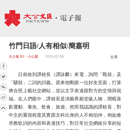
竹門日語/人有相似\簡嘉明
2026-02-06
大公報 B3：小公園
分享
日前收到譚校長（譚詠麟）來電，詢問「戰鼓」及
「驥鼓」二詞的詞義。原來他剛跟一位好友見面，打算
將合照上載社交網站，並以文字表達跟對方的交情與祝
福。在人們眼中，譚校長是演藝界殿堂級人物，閒暇喜
歡運動、養魚、飲食、旅遊。然而我認識的譚校長，對
中文的重視程度其實跟文科出身的人不相伯仲，例如會
求教歌詞的內容和表達技巧，對日常社交網絡分享的短