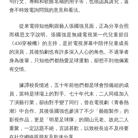
句行文、專輯和歌曲名稱的用字等，也很認真講究，還
會不時致電詢問我的意見和看法。
從來電得知他剛跟藝人張國強見面，正為分享合照
而構思文字說明。張國強是無綫電視第一代兒童節目
《430穿梭機》的主持，是於電視屏幕中陪伴兒童成長
的演員，其後拍劇也有許多深入人心的角色。不過筆者
身為後輩，只知他們都熱愛足球運動，卻想不到他倆素
有交情。
據譚校長憶述，五十年前他們都是球會預備組的成
員，當時是球場上的對手。七十年代末，二人同樣加入
了演藝行業，卻由對手變了同行，曾在電視劇《青春熱
潮》中合作。其後張國強也參演了不少「藝能製作」的
影視作品，更是「明星足球隊」的開山元老。故此二人
重聚，一定話題不絕，言談甚歡，以致校長迫不及待要
在社交網絡跟朋友及歌迷分享。