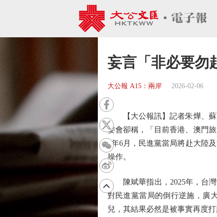
妄言「非必要勿
大公報 A15：兩岸
2026-02-06
【大公報訊】記者朱燁、蘇雨
委會卻稱，「目前香港、澳門旅
4年6月，民進黨當局將赴大陸
操作。
陳斌華指出，2025年，台灣居
對民進黨當局的倒行逆施，廣
兒，其結果必然是被事實再度打