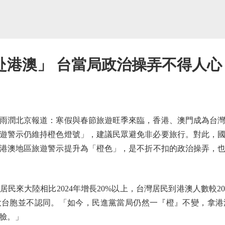
赴港澳」 台當局政治操弄不得人心
潤北京報道：寒假與春節旅遊旺季來臨，香港、澳門成為台灣
遊警示仍維持橙色燈號」，建議民眾避免非必要旅行。對此，國台
及港澳地區旅遊警示提升為「橙色」，是不折不扣的政治操弄，
民來大陸相比2024年增長20%以上，台灣居民到港澳人數較2
大台胞並不認同。「如今，民進黨當局仍然一『橙』不變，拿港
臉。」