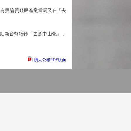
有輿論質疑民進黨當局又在「去
動新台幣紙鈔「去孫中山化」，
讀大公報PDF版面