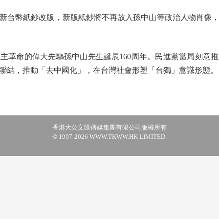
台幣紙鈔改版，新版紙鈔將不再放入孫中山等政治人物肖像，
革命的偉大先驅孫中山先生誕辰160周年。民進黨當局刻意推
聯結，推動「去中國化」，在台灣社會形塑「台獨」意識形態。
香港大公文匯傳媒集團有限公司版權所有
© 1997-2026 WWW.TKWW.HK LIMITED.