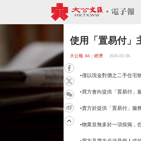
使用「置易付」
大公報 A6：經濟
2026-02-06
•僅以現金對價之二手住宅物
•買方會向提供「置易付」服
•賣方於提供「置易付」服務
•物業並無多於一項按揭，也
•買方及賣方必須是個人或於