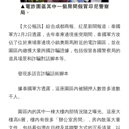
【大公報訊】綜合成都商報、紅星新聞報道：泰國
軍方2月2日透露，去年泰柬邊境衝突期間，泰國軍方攻
佔了位於柬埔寨邊境小鎮奧斯馬附近的電詐園區，並在
園區內繳獲大量跨國詐騙證據，包括假冒各國警察局的
道具場景和詐騙對話腳本等。
發現多語言詐騙話術腳本
據泰國軍方透露，這座園區內被關押人數曾多達數
千人。
園區內的其中一棟大樓內部情況隨之曝光。這座大
樓高6層，樓內有很多「辦公室房間」，房內散落大量
文件，包括看似潛在目標及其聯繫方式的冗長清單，以