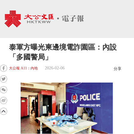
泰軍方曝光柬邊境電詐園區：內設
「多國警局」
2026-02-06
大公報 A11：內地
分享