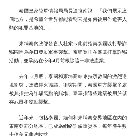
泰國皇家陸軍情報局局長迪拉南說：「我們展示這
個地方，是希望全世界都能看到它是如何被用作危害人
類的犯罪基地的。」
柬埔寨內政部發言人杜索卡此前指責泰國以打擊詐
騙園區為藉口發動軍事襲擊。柬埔寨正在嚴厲打擊詐騙
活動，並承諾在今年4月前根除這一非法產業。
去年12月底，泰國和柬埔寨結束持續數周的激烈邊
境衝突，達成停火協議。衝突期間，泰國軍方襲擊多處
被其指控為詐騙窩點的賭場。泰軍指這些建築被用於儲
存武器和發動襲擊。
近年來，包括泰國、緬甸和柬埔寨交界地區在內的
東南亞部分地區，已成為網絡詐騙重災區，每年產生數
十億美元非法收益。