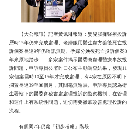
【大公報訊】記者黃佩琳報道：嬰兒腦癱醫療投訴
歷時15年仍未完成處理、老婦服用醫生處方藥後死亡投
訴個案長達9年仍聆訊無期、孕婦分娩後死亡投訴個案8
年來原地踏步……多宗案件揭示醫委會處理醫療事故投
訴問題，申訴專員公署昨日公布主動調查結果，發現11
宗個案需時10至15年才完成處理，有4宗在原因不明下
擱置長達39至88個月，其間毫無進展。申訴專員認為衞
生署轄下的醫委會秘書處處理投訴的監察機制，在管理
和運作上有系統性問題，迫切需要徹底改善處理投訴的
流程。
有個案7年仍處「初步考慮」階段