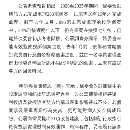
公署調查報告指出，2020至2025年期間，醫委會以
研訊方式完成處理263宗個案，11宗需10至15年才完成
處理。截至去年12月，895宗未完成處理的投訴個案
中，84%只接獲兩年以下，但有個案在接獲七年後，仍
處於偵委會初步考慮階段。公署調查亦顯示，醫委會未
能有效監察投訴個案進度，去年1月前，依靠秘書處個
別職員自行及自發監察個案進度，並由一名職員處理全
部由偵委會轉呈研訊小組紀律研訊的個案，且未有設定
各方的回覆時限。
申訴專員陳積志（圖）表示，醫委會對註冊醫生的
投訴調查和紀律研訊過程過長，與公眾期望相距甚遠，
對投訴及被投訴者雙方均構成嚴重影響甚或不公。若個
案涉及嚴重專業行為失當，更可能對病人安全構成風
險。公署向當局提出21項改善建議，包括制訂行政指引
確保投訴處理機制有效運作、精簡程序、妥善履行該會