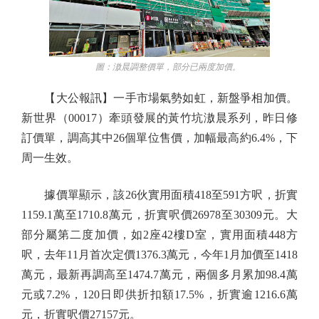
圖：滶晨調整價單，部分已兩度加價。
【大公報訊】一手市場氣勢如虹，新盤爭相加價。
新世界（00017）牽頭發展的黃竹坑滶晨系列，昨日修
訂價單，調高其中26個單位售價，加幅最高約6.4%，下
周一生效。
據價單顯示，該26伙實用面積418至591方呎，折實
1159.1萬至1710.8萬元，折實呎價26978至30309元。大
部分屬第二度加價，如2座42樓D室，實用面積448方
呎，去年11月首次定價1376.3萬元，今年1月加價至1418
萬元，最新再調高至1474.7萬元，兩個多月累加98.4萬
元或7.2%，120日即供折扣額17.5%，折實逾1216.6萬
元，折實呎價27157元。