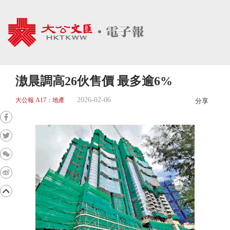
滶晨調高26伙售價 最多逾6%
2026-02-06
大公報 A17：地產
分享