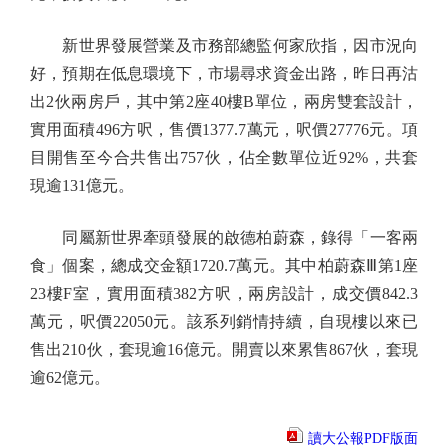
新世界發展營業及市務部總監何家欣指，因市況向
好，預期在低息環境下，市場尋求資金出路，昨日再沽
出2伙兩房戶，其中第2座40樓B單位，兩房雙套設計，
實用面積496方呎，售價1377.7萬元，呎價27776元。項
目開售至今合共售出757伙，佔全數單位近92%，共套
現逾131億元。
同屬新世界牽頭發展的啟德柏蔚森，錄得「一客兩
食」個案，總成交金額1720.7萬元。其中柏蔚森Ⅲ第1座
23樓F室，實用面積382方呎，兩房設計，成交價842.3
萬元，呎價22050元。該系列銷情持續，自現樓以來已
售出210伙，套現逾16億元。開賣以來累售867伙，套現
逾62億元。
讀大公報PDF版面