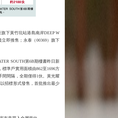
下黃竹坑站港島南岸DEEP W
後立即推售；永泰（00369）旗下
R SOUTH第6B期樓書昨日新
標準戶實用面積由862至1696方
洗手間間隔，全期僅得1伙。黃光耀
位以招標形式發售，首批推出最少