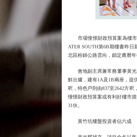
市場憧憬財政預算案為樓市報佳
ATER SOUTH第6B期樓書
北區粉錦公路雲向，鎖定農曆年
會地副主席兼常務董事黃光耀表示
鮮出爐，建有1A及1B兩座，提供
呎，特色戶則由837至2642
憧憬財政預算案或有利好樓市措
31伙。
黃竹坑樓盤投資者佔六成