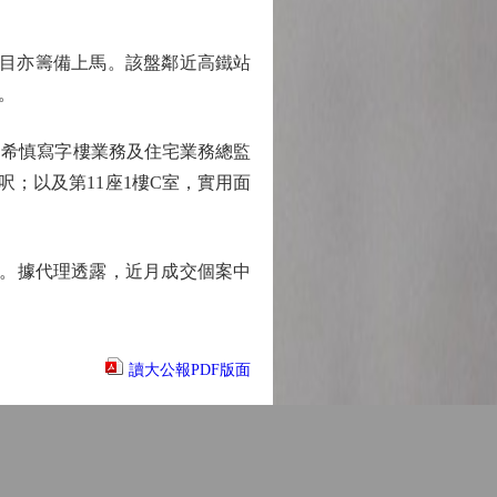
項目亦籌備上馬。該盤鄰近高鐵站
。
。希慎寫字樓業務及住宅業務總監
呎；以及第11座1樓C室，實用面
元。據代理透露，近月成交個案中
讀大公報PDF版面