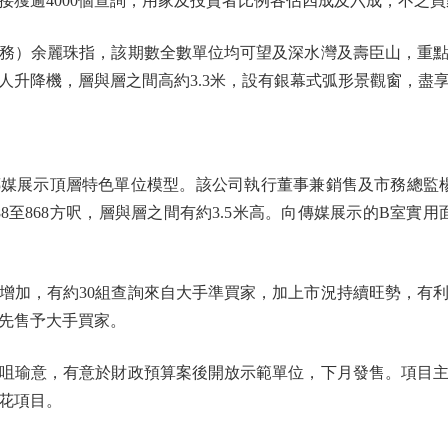
逾4000個查詢，用家及投資者比例各佔四成及六成，不乏買
余麗珠指，該期數全數單位均可望及深水灣及壽臣山，重點推介
私人升降機，層與層之間高約3.3米，設有銀幕式弧形景觀窗，盡
展示頂層特色單位模型。該公司執行董事兼銷售及市務總監楊
88至868方呎，層與層之間有約3.5米高。向傳媒展示的B室實用
加，有約30組查詢來自大手準買家，加上市況持續旺勢，有利
先售予大手買家。
意，有意於財政預算案後開放示範單位，下月發售。項目主打
樓花項目。