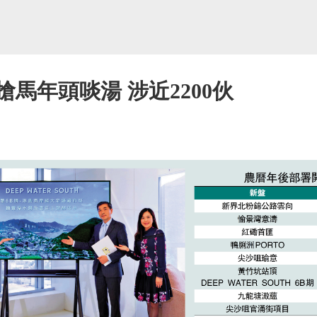
搶馬年頭啖湯 涉近2200伙