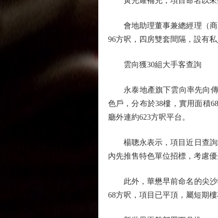
黃光耀補充，項目命名以來接獲
會地助理董事兼總經理（商務）
96方呎，四房雙套間隔，設有
雲向獲30組大手客查詢
永泰地產旗下雲向率先向傳媒
色戶，分布於38樓，實用面積6
廳外連約623方呎平台。
楊聰永表示，項目近日查詢增
內先推售特色單位招標，考慮優
此外，華懋早前命名的尖沙咀瑜
68方呎，項目已平頂，屬短期