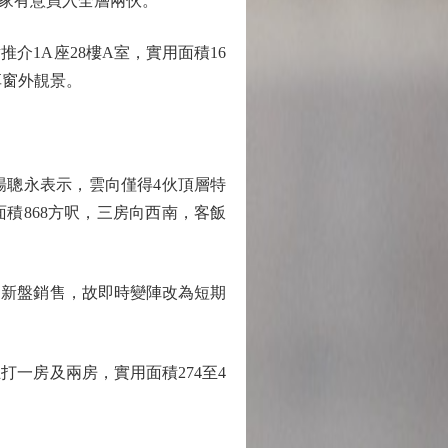
家有意買入全層兩伙。
1A座28樓A室，實用面積16
享窗外靚景。
聰永表示，雲向僅得4伙頂層特
面積868方呎，三房向西南，客飯
新盤銷售，故即時變陣改為短期
一房及兩房，實用面積274至4