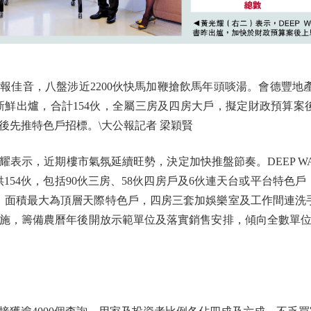
音，八盤涉近2200伙快馬加鞭搶飲馬年頭啖湯。會德豐地產旗
昨日新鮮出爐，合計154伙，全屬三房及四房大戶，擬定財政預算案
後先推特色戶招標。\大公報記者 梁穎賢
，近期樓市氣氛延續旺勢，決定加快推盤節奏。DEEP WATE
154伙，包括90伙三房、58伙四房戶及6伙連天台或平台特色戶，
方呎，面積最大為頂層天際特色戶，四房三套加娛樂室及工作間連
施，籌備農曆年後開放示範單位及落實銷售安排，傾向全數單