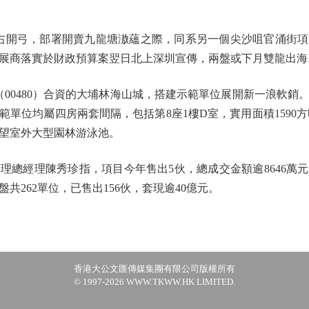
右開弓，部署開賣九龍塘滶蘊之際，同系另一個尖沙咀官涌街
展商落實於財政預算案翌日北上深圳宣傳，兩盤或下月雙龍出海
（00480）合資的大埔林海山城，搭建示範單位展開新一浪軟銷
單位均屬四房兩套間隔，包括第8座1樓D室，實用面積1590方
外望室外大型園林游泳池。
經理陳秀珍指，項目今年售出5伙，總成交金額逾8646萬
共262單位，已售出156伙，套現逾40億元。
香港大公文匯傳媒集團有限公司版權所有
© 1997-2026 WWW.TKWW.HK LIMITED.