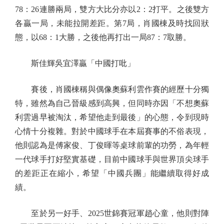
78：26連勝兩局，雙方大比分亦以2：2打平。之後雙方
各贏一局，未能拉開差距。第7局，肖國棟及時找回狀
態，以68：1大勝，之後他再打出一局87：7取勝。
斯佳輝吳宜澤贏「中國打吡」
賽後，肖國棟稱與偶像奧蘇利雲作賽的經歷十分獨
特，雖然為自己晉級感到高興，但同時亦因「不想奧蘇
利雲過早被淘汰，希望他走到最後」的心態，令到現時
心情十分複雜。對於中國球手在本屆賽事的不俗表現，
他則認為是傅家俊、丁俊暉等桌球前輩的功勞，為年輕
一代球手打好堅實基礎，目前中國球手與世界頂尖球手
的差距正在縮小，希望「中國兵團」能繼續取得好成
績。
至於另一好手、2025世錦賽冠軍趙心童，他則對陣