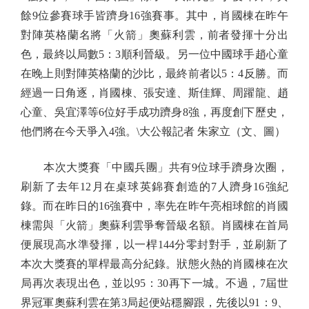
餘9位參賽球手皆躋身16強賽事。其中，肖國棟在昨午
對陣英格蘭名將「火箭」奧蘇利雲，前者發揮十分出
色，最終以局數5：3順利晉級。另一位中國球手趙心童
在晚上則對陣英格蘭的沙比，最終前者以5：4反勝。而
經過一日角逐，肖國棟、張安達、斯佳輝、周躍龍、趙
心童、吳宜澤等6位好手成功躋身8強，再度創下歷史，
他們將在今天爭入4強。\大公報記者 朱家立（文、圖）
本次大獎賽「中國兵團」共有9位球手躋身次圈，
刷新了去年12月在桌球英錦賽創造的7人躋身16強紀
錄。而在昨日的16強賽中，率先在昨午亮相球館的肖國
棟需與「火箭」奧蘇利雲爭奪晉級名額。肖國棟在首局
便展現高水準發揮，以一桿144分零封對手，並刷新了
本次大獎賽的單桿最高分紀錄。狀態火熱的肖國棟在次
局再次表現出色，並以95：30再下一城。不過，7屆世
界冠軍奧蘇利雲在第3局起便站穩腳跟，先後以91：9、