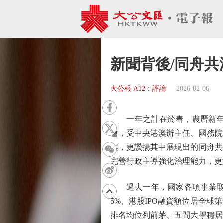
新聞背後/同舟共
大公報 A12：評論
2026-02-06
一年之計在於春，農曆新年來
會，受中央港澳辦主任、國務院
程，更讚揚其中展現出的同舟共
完善行政主導強化治理能力，更
過去一年，國家各項事業取得
5%、港股IPO融資額位居全
排名均位列前茅、五間大學穩居