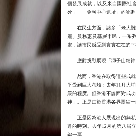
個發展成就，以及來自國際社
死」、「金融中心遺址」的論調
在民生方面，諸多「老大難」
廳」服務惠及基層市民，一系
處，讓市民感受到實實在在的幸
應對挑戰展現「獅子山精神
然而，香港在取得這些成就的
平受到巨大考驗；去年11月大
緩的程度。但香港不論面對成功
神」。正是由於香港各界團結一
正是因為港人展現出的無私大
難的時刻。去年12月的第八屆
鍵一票。