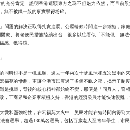
會的充分肯定，證明香港這顆東方之珠不但魅力依然，而且前景
，無不被鐵一般的事實擊得粉碎。
問題的解決正取得扎實進展。公屋輪候時間進一步縮短，家庭
列醫療、養老便民措施陸續出台，很多以往看似「不能做、無法
福感、獲得感。
」
同時也不是一帆風順。過去一年兩次十號風球和五次黑雨的來
埔宏福苑的慘劇，更讓全港市民度過了多個不眠之夜，揭示了制
還是挑戰，背後的核心精神卻始終不變，那便是「同舟人，誓
致，工商界和企業家積極支持，香港的經濟發展才能快速復甦，
愛和堅強韌性，在宏福苑大火中，災民才能在短時間內得到大
立法會選舉，超過130萬名選民，包括百歲老人至青年學生，市