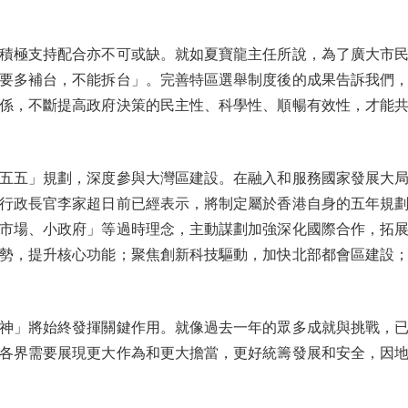
極支持配合亦不可或缺。就如夏寶龍主任所說，為了廣大市民
要多補台，不能拆台」。完善特區選舉制度後的成果告訴我們
係，不斷提高政府決策的民主性、科學性、順暢有效性，才能
五」規劃，深度參與大灣區建設。在融入和服務國家發展大局
行政長官李家超日前已經表示，將制定屬於香港自身的五年規
市場、小政府」等過時理念，主動謀劃加強深化國際合作，拓
勢，提升核心功能；聚焦創新科技驅動，加快北部都會區建設
」將始終發揮關鍵作用。就像過去一年的眾多成就與挑戰，已
各界需要展現更大作為和更大擔當，更好統籌發展和安全，因