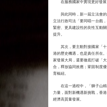
在服務國家中實現更好發展
與此同時，新一屆立法會的積
立法行政司法「要同唱一台戲，
緊密、更具建設性的良性互動關
提升。
其次，要主動對接國家「十五
港的歷史機遇，也是責任所在。
家發展大局，還要徹底打破「大
合，釋放協同效應；鞏固制度優
育樞紐。
在這一過程中，「獅子山精神
力量，面對新機遇新挑戰，香港
經濟高質量發展。