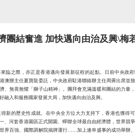
濟團結奮進 加快邁向由治及興\梅
臨之際，亦正是香港邁向發展新征程的起點。日前中央政府駐港
港澳辦主任夏寶龍委託，中央政府駐港聯絡辦主任周霽出席並
濟、無畏無懼「獅子山精神」。團拜會充滿溫暖和團結的力量
好融入和服務國家發展大局，加快邁向由治及興。
新的歷史性成就。在中央全方位大力支持下，香港也獲得可喜的
球第一、河套香港園區正式開園、蟬聯全球最自由經濟體，世界競
世界百強、國際調解院揭牌運行……加上連串盛事的成功舉辦