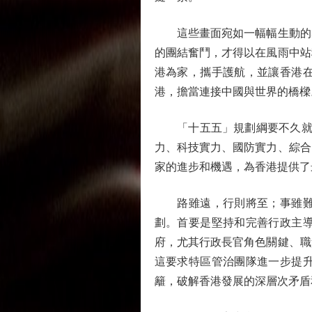
這些畫面宛如一幅幅生動的群
的團結奮鬥，才得以在風雨中站
港為家，攜手護航，並讓香港
港，擔當連接中國與世界的橋樑
「十五五」規劃綱要不久就要
力、科技實力、國防實力、綜合
家的進步和機遇，為香港提供了
路雖遠，行則將至；事雖難，
劃。首要是堅持和完善行政主
府，尤其行政長官角色關鍵、職
這要求特區管治團隊進一步提
籬，破解香港發展的深層次矛盾