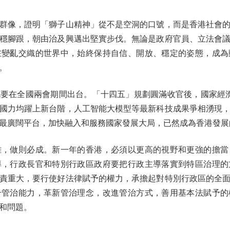
像，證明「獅子山精神」從不是空洞的口號，而是香港社會的
穩腳跟，朝由治及興邁出堅實步伐。無論是政府官員、立法會
在變亂交織的世界中，始終保持自信、開放、穩定的姿態，成為
。
在全國兩會期間出台。「十四五」規劃圓滿收官後，國家經濟總
國力均躍上新台階，人工智能大模型等最新科技成果爭相湧現
最廣闊平台，加快融入和服務國家發展大局，已然成為香港發展
做則必成。新一年的香港，必須以更高的視野和更強的擔當
導，行政長官和特別行政區政府要把行政主導落實到特區治理的
責重大，要行使好法律賦予的權力，承擔起對特別行政區的全
升管治能力，革新管治理念，改進管治方式，善用基本法賦予的
和問題。