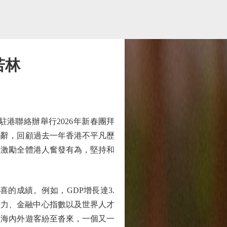
若林
聯絡辦舉行2026年新春團拜
致辭，回顧過去一年香港不平凡歷
，激勵全體港人奮發有為，堅持和
成績。例如，GDP增長達3.
爭力、金融中心指數以及世界人才
、海內外遊客紛至沓來，一個又一