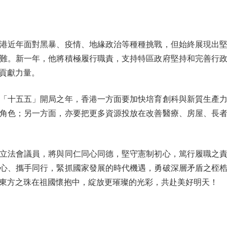
近年面對黑暴、疫情、地緣政治等種種挑戰，但始終展現出堅
難。新一年，他將積極履行職責，支持特區政府堅持和完善行
貢獻力量。
十五五」開局之年，香港一方面要加快培育創科與新質生產力
角色；另一方面，亦要把更多資源投放在改善醫療、房屋、長
法會議員，將與同仁同心同德，堅守憲制初心，篤行履職之責
心、攜手同行，緊抓國家發展的時代機遇，勇破深層矛盾之桎
東方之珠在祖國懷抱中，綻放更璀璨的光彩，共赴美好明天！