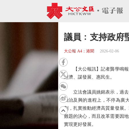
議員﹕支持政府
大公報 A4：港聞
2026-02-06
【大公報訊】記者龔學鳴報道
經濟、謀發展、惠民生。
立法會議員姚銘表示，過去一
由治及興的進程上，不停為廣
劃，扎實推動經濟高質量發展。
難題的決心，而且改革需要因地
實現更好發展。