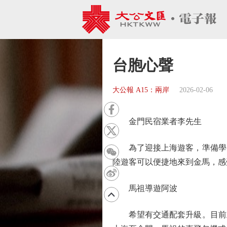
台胞心聲
大公報 A15：兩岸
2026-02-06
金門民宿業者李先生
為了迎接上海遊客，準備學習
陸遊客可以便捷地來到金馬，感
馬祖導遊阿波
希望有交通配套升級。目前上