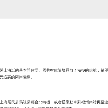
上海話的基本問候語。國共智庫論壇釋放了積極的信號，希望
受這裏的兩岸情緣。
海居民赴馬祖需經台北轉機，或者搭乘動車到福州南站再至連