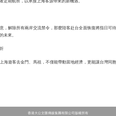
者定期航班，以承接上海客源帶來的新機遇。
，解除所有兩岸交流禁令，那麼陸客赴台全面恢復將指日可待
的未來。
圻
海遊客去金門、馬祖，不僅能帶動當地經濟，更能讓台灣同胞
香港大公文匯傳媒集團有限公司版權所有