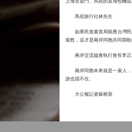
上海至金門、馬祖的直飛包機或
馬祖旅行社林先生
如果民進黨當局順應台灣民意
復甦，這才是兩岸同胞共同期盼
兩岸交流協會執行會長李正
兩岸同胞本來就是一家人，上
誰也擋不住。
大公報記者蘇榕蓉