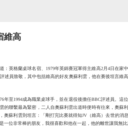
宿維高
英格蘭桌球名宿、1979年英錦賽冠軍得主維高2月4日在家中
C評述員致敬，其中包括維高的好友奧蘇利雲，他在賽後坦言維
76年至1994成為職業桌球手，並在退役後擔任BBC評述員。
雲的聯繫最為緊密，二人自奧蘇利雲出道時便時有往來，奧蘇
，奧蘇利雲則坦言：「剛打完比賽就得知JV（維高）去世的消
是一位非常棒的朋友，我很喜歡和他在一起，他的離世讓我無比