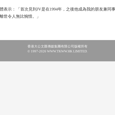
示：「首次見到JV是在1994年，之後他成為我的朋友兼同
離世令人無比惋惜。」
香港大公文匯傳媒集團有限公司版權所有
© 1997-2026 WWW.TKWW.HK LIMITED.