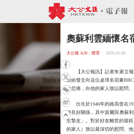
奧蘇利雲緬懷名
大公報 A20：體育
2026-02-06
【大公報訊】記者朱家立報道：
紛紛發文向這位桌球名宿兼BB
分悲痛，向他的家人致以慰問。
出生於1946年的維高曾在19
持良好關係，其中當屬與奧蘇利
生摯友」。對於好友離世的噩耗
的家人）致以最深切的慰問。他