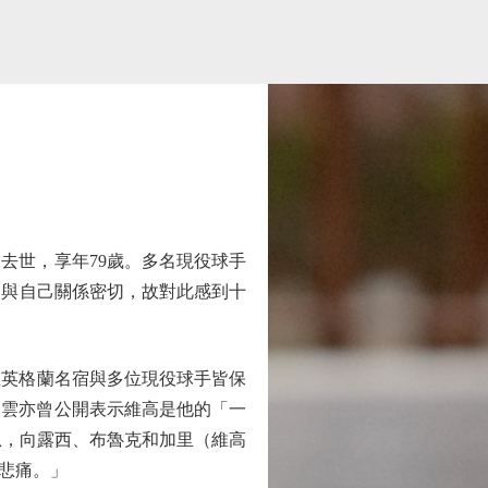
去世，享年79歲。多名現役球手
高與自己關係密切，故對此感到十
這位英格蘭名宿與多位現役球手皆保
利雲亦曾公開表示維高是他的「一
息，向露西、布魯克和加里（維高
悲痛。」