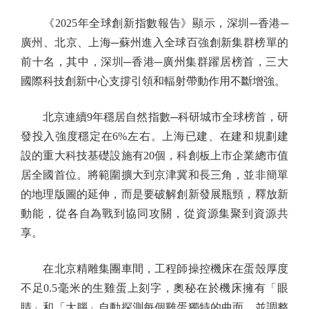
《2025年全球創新指數報告》顯示，深圳─香港─
廣州、北京、上海─蘇州進入全球百強創新集群榜單的
前十名，其中，深圳─香港─廣州集群躍居榜首，三大
國際科技創新中心支撐引領和輻射帶動作用不斷增強。
北京連續9年穩居自然指數─科研城市全球榜首，研
發投入強度穩定在6%左右。上海已建、在建和規劃建
設的重大科技基礎設施有20個，科創板上市企業總市值
居全國首位。將範圍擴大到京津冀和長三角，並非簡單
的地理版圖的延伸，而是要破解創新發展瓶頸，釋放新
動能，從各自為戰到協同攻關，從資源集聚到資源共
享。
在北京精雕集團車間，工程師操控機床在蛋殼厚度
不足0.5毫米的生雞蛋上刻字，奧秘在於機床擁有「眼
睛」和「大腦」自動探測每個雞蛋獨特的曲面，並調整