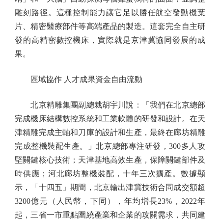
雕刻路徑。這種控制能力讓它足以勝任航空發動機葉
片、精密醫療部件等高端產品的製造。這套完全自主研
發的高精密數控機床，實際就是京津冀協同發展的成
果。
區域協作 人才成果資金自由流動
北京精雕集團副總裁胡宇川說：「我們在北京總部
完成機床結構數控系統和工業軟體的研發和設計。在天
津精雕完成主軸和刀庫的設計和生產，最終在廊坊精雕
完成整機裝配生產。」北京總部專注研發，300多人攻
堅關鍵核心技術；天津基地高效生產，保障關鍵部件及
時供應；河北廊坊整機裝配，十年三次擴產。數據顯
示，「十四五」期間，北京輸出津冀技術合同成交額超
3200億元（人民幣，下同），年均增長23%，2022年
起，三省一市重點圍繞產業和企業的攻關需求，共同建