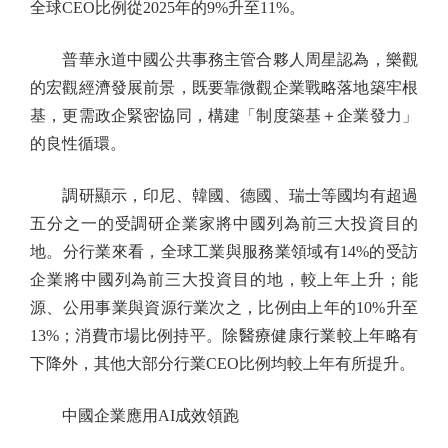
全球CEO比例從2025年的9%升至11%。
普華永道中國公共事務主管合夥人周星認為，樂觀
的宏觀經濟發展前景，既要靠微觀企業戰略落地築牢根
基，更需政企緊密協同，構建「制度築基＋企業發力」
的良性循環。
調研顯示，印尼、韓國、德國、瑞士等國均有超過
五分之一的受調研企業家將中國列為前三大投資目的
地。分行業來看，全球工業與服務業領域有14%的受訪
企業將中國列為前三大投資目的地，較上年上升；能
源、公用事業與資源行業次之，比例由上年的10%升至
13%；消費市場比例持平。除醫療健康行業較上年略有
下降外，其他大部分行業CEO比例均較上年有所提升。
中國企業應用AI成效領跑