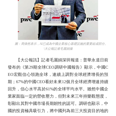
圖：周偉然表示，AI已成為中國企業核心基礎設施的重要組成部分。
\大公報記者毛麗娟攝
【大公報訊】記者毛麗娟深圳報道：普華永道日前
發布的《第29期全球CEO調研中國報告》顯示，中國C
EO宏觀信心領跑全球，連續上調對全球經濟增長的預
期；67%的中國CEO看好未來12個月全球經濟增速持續
回升，信心水平高於61%的全球平均水平。雖然中國企
業家面臨一定的營收壓力，但對未來三年持樂觀態度，
彰顯出其對中國市場長期韌性的認可。調研也顯示，中
國的投資極具吸引力，將中國列為前三大投資目的地的