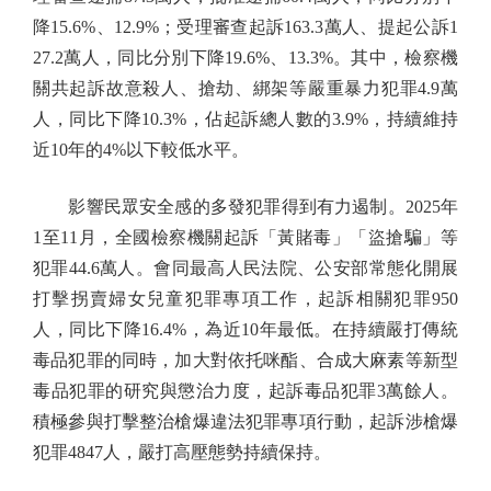
降15.6%、12.9%；受理審查起訴163.3萬人、提起公訴1
27.2萬人，同比分別下降19.6%、13.3%。其中，檢察機
關共起訴故意殺人、搶劫、綁架等嚴重暴力犯罪4.9萬
人，同比下降10.3%，佔起訴總人數的3.9%，持續維持
近10年的4%以下較低水平。
影響民眾安全感的多發犯罪得到有力遏制。2025年
1至11月，全國檢察機關起訴「黃賭毒」「盜搶騙」等
犯罪44.6萬人。會同最高人民法院、公安部常態化開展
打擊拐賣婦女兒童犯罪專項工作，起訴相關犯罪950
人，同比下降16.4%，為近10年最低。在持續嚴打傳統
毒品犯罪的同時，加大對依托咪酯、合成大麻素等新型
毒品犯罪的研究與懲治力度，起訴毒品犯罪3萬餘人。
積極參與打擊整治槍爆違法犯罪專項行動，起訴涉槍爆
犯罪4847人，嚴打高壓態勢持續保持。