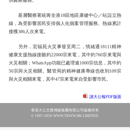
供醫療服務。
基層醫療署統籌全港18區地區康健中心／站設立熱
線，為受影響居民安排個人化個案管理服務。熱線累計
接獲386人次來電。
另外，宏福苑火災事發至周二，情緒通18111精神
健康支援熱線接聽約22000宗來電，其中約760宗來電與
火災相關；WhatsApp功能已處理逾1000宗信息，其中約
50宗與火災相關。醫管局的精神健康專線也收到109宗
與火災相關來電，其中47宗來電來自受影響市民。
讀大公報PDF版面
香港大公文匯傳媒集團有限公司版權所有
© 1997-2026 WWW.TKWW.HK LIMITED.