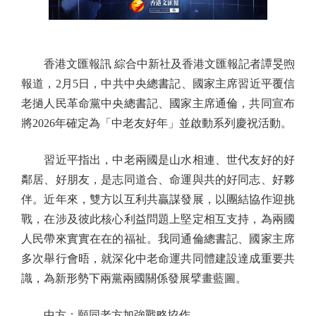
香港文匯報訊 綜合中新社及香港文匯報記者譚旻煦
報道，2月5日，中共中央總書記、國家主席習近平覆信
老撾人民革命黨中央總書記、國家主席通倫，共同宣布
將2026年確定為「中老友好年」並啟動系列慶祝活動。
習近平指出，中老兩國是山水相連、世代友好的好
鄰居、好朋友，是志同道合、命運與共的好同志、好夥
伴。近年來，雙方以互利共贏謀發展，以團結協作迎挑
戰，在涉及彼此核心利益問題上堅定相互支持，為兩國
人民帶來實實在在的福祉。我同通倫總書記、國家主席
多次舉行會晤，就深化中老命運共同體建設達成重要共
識，為新形勢下兩黨兩國關係發展擘畫藍圖。
中方：願同老方加強戰略協作