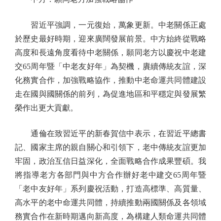
習近平強調，一元復始，萬象更新。中老關係正處
於歷史最好時期，迎來廣闊發展前景。中方始終從戰略
高度和長遠角度看待中老關係，願同老方以慶祝中老建
交65周年暨「中老友好年」為契機，賡續傳統友誼，深
化務實合作，加強戰略協作，推動中老命運共同體建設
走在國與國關係的前列，為促進地區和平穩定與發展繁
榮作出更大貢獻。
通倫在致習近平的新春賀信中表示，在習近平總書
記、國家主席的親自關心和引領下，老中傳統友誼更加
牢固，政治互信日益深化，全面戰略合作成果豐碩。我
將指導老方各部門與中方合作辦好老中建交65周年暨
「老中友好年」系列慶祝活動，打造高標準、高質量、
高水平的老中命運共同體，持續推動兩國關係及各領域
務實合作在新時期邁向新高度，為構建人類命運共同體