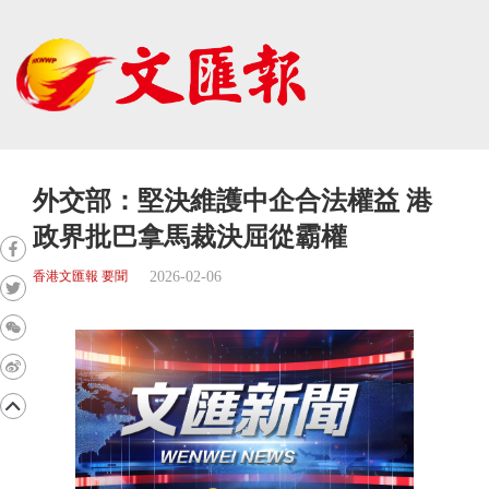
外交部：堅決維護中企合法權益 港
政界批巴拿馬裁決屈從霸權
2026-02-06
香港文匯報 要聞