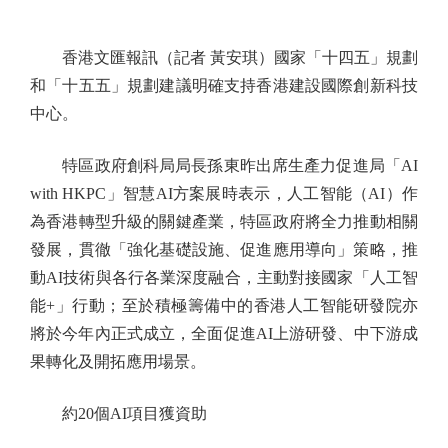
香港文匯報訊（記者 黃安琪）國家「十四五」規劃
和「十五五」規劃建議明確支持香港建設國際創新科技
中心。
特區政府創科局局長孫東昨出席生產力促進局「AI
with HKPC」智慧AI方案展時表示，人工智能（AI）作
為香港轉型升級的關鍵產業，特區政府將全力推動相關
發展，貫徹「強化基礎設施、促進應用導向」策略，推
動AI技術與各行各業深度融合，主動對接國家「人工智
能+」行動；至於積極籌備中的香港人工智能研發院亦
將於今年內正式成立，全面促進AI上游研發、中下游成
果轉化及開拓應用場景。
約20個AI項目獲資助