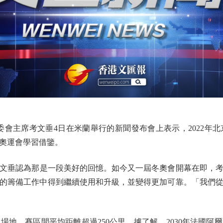
主席考文垂4日在米蘭舉行的新聞發布會上表示，2022年
屆奧運會學習借鑒。
文垂認為那是一段美好的回憶。如今又一屆冬奧會開幕在即，考
的籌備工作中得到繼續使用和升級，並變得更加可靠。「我們
，賽區間平均距離超過250公里。據了解，2030年法國阿爾卑