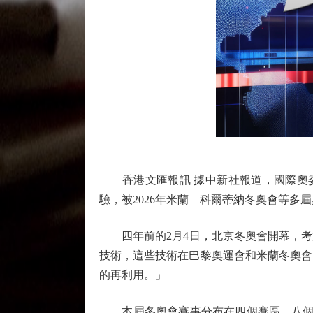
香港文匯報訊 據中新社報道，國際奧委會
驗，被2026年米蘭—科爾蒂納冬奧會等多
四年前的2月4日，北京冬奧會開幕，考
技術，這些技術在巴黎奧運會和米蘭冬奧會
的再利用。」
本屆冬奧會賽事分布在四個賽區、八個場地