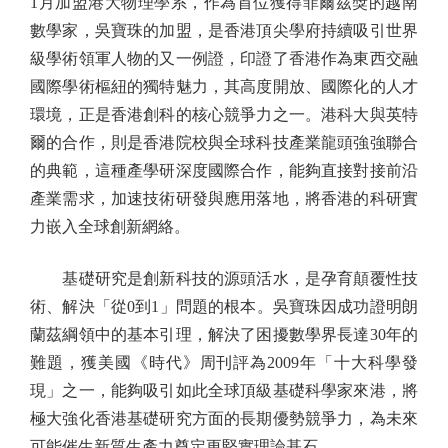
1月加盟港大物理學系，作為首位獲得菲爾茲獎的越南
數學家，吳寶珠的加盟，是香港頂尖學府持續吸引世界
級學術領軍人物的又一例證，印證了香港作為東西交融
國際學術樞紐的獨特魅力，其高度開放、國際化的人才
環境，正是香港創科的核心競爭力之一。港科大與英特
爾的合作，則是香港院校與全球科技產業龍頭強強聯合
的典範，這種產學研深度國際合作，能夠直接對接前沿
產業需求，加速技術研發與應用落地，將香港的科研實
力嵌入全球創新網絡。
基礎研究是創新科技的源頭活水，是孕育顛覆性技
術、解決「從0到1」問題的根本。吳寶珠因成功證明朗
蘭茲綱領中的基本引理，解決了困擾數學界長達30年的
難題，獲美國《時代》周刊評為2009年「十大科學發
現」之一，能夠吸引如此全球頂級基礎科學家來港，將
極大強化香港基礎研究方面的長期優勢競爭力，為未來
可能催生新質生產力奠定更堅實理論基石。