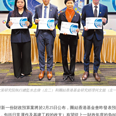
政策研究院執行總監水志偉（左二）和團結香港基金研究經理何文懿（左一
一份財政預算案將於2月25日公布，團結香港基金會昨發表
包括日常運作及基建工程的收支）有望從上一財政年度的負803