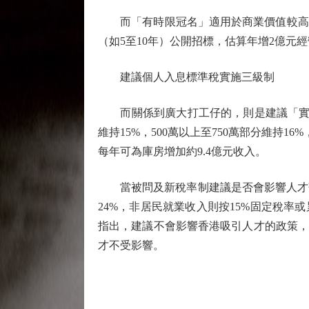
而「有時限冠名」適用於商業價值較高的設
（如5至10年）公開招標，估算年增2億元經
建議個人入息標準稅實施三級制
而關係到廣大打工仔的，則是建議「實施
維持15%，500萬以上至750萬部分維持1
每年可為庫房增加約9.4億元收入。
當被問及新稅率制建議是否會影響人才落
24%，非居民就業收入則按15%固定稅
指出，建議不會影響香港吸引人才的政策，
才不受影響。