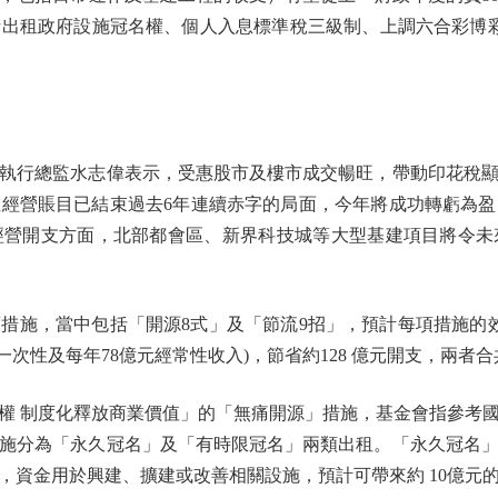
括出租政府設施冠名權、個人入息標準稅三級制、上調六合彩博彩
行總監水志偉表示，受惠股市及樓市成交暢旺，帶動印花稅顯
經營賬目已結束過去6年連續赤字的局面，今年將成功轉虧為
經營開支方面，北部都會區、新界科技城等大型基建項目將令未
施，當中包括「開源8式」及「節流9招」，預計每項措施的
元一次性及每年78億元經常性收入)，節省約128 億元開支，兩者合共
 制度化釋放商業價值」的「無痛開源」措施，基金會指參考國
施分為「永久冠名」及「有時限冠名」兩類出租。「永久冠名
，資金用於興建、擴建或改善相關設施，預計可帶來約 10億元