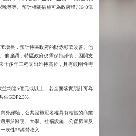
稅等等。預計相關措施可為政府增加640億
著增長，預計特區政府的財赤顯著改善。他
盈。他強調，特區政府仍需保持謹慎，因開支
來十多年工程支出維持高位，具有較剛性需
效益均達5億元或以上，若全面落實預計可為
佔GDP2.3%。
內外經驗，公共設施冠名權具有相當的商業
」適用於醫院、大學、社福設施、公營房屋及
的一次性非經營收入。