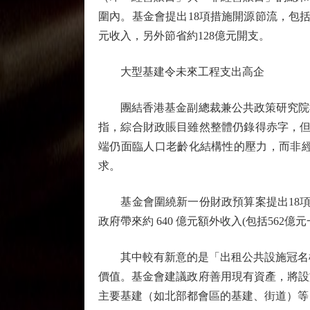
圍內。基金會提出18項措施開源節流，包
元收入，另外節省約128億元開支。
大型基建令未來工程支出高企
團結香港基金副總裁兼公共政策研究院執
指，綜合財政賬目雖然整體仍錄得赤字，但
端仍面臨人口老齡化結構性的壓力，而非
求。
基金會圍繞新一份財政預算案提出18項措
政府帶來約 640 億元額外收入(包括562億
其中較有新意的是「出租公共設施冠名權
價值。基金會建議政府善用現有資產，將設
主要基建（如北部都會區的基建、街道）等