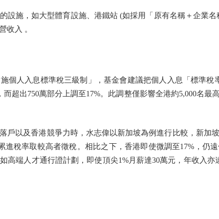
施，如大型體育設施、港鐵站 (如採用「原有名稱＋企業名
營收入 。
個人入息標準稅三級制」，基金會建議把個人入息「標準稅率」
6%，而超出750萬部分上調至17%。此調整僅影響全港約5,00
戶以及香港競爭力時，水志偉以新加坡為例進行比較，新加坡
率或累進稅率取較高者徵稅。相比之下，香港即使微調至17%，仍
如高端人才通行證計劃，即使頂尖1%月薪達30萬元，年收入亦遠