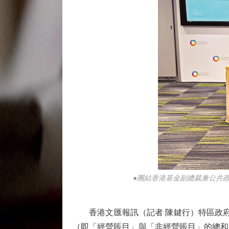
●團結香港基金副總裁兼公共
香港文匯報訊（記者 陳鍵行）特區政府新
（即「經營賬目」與「非經營賬目」的總和，