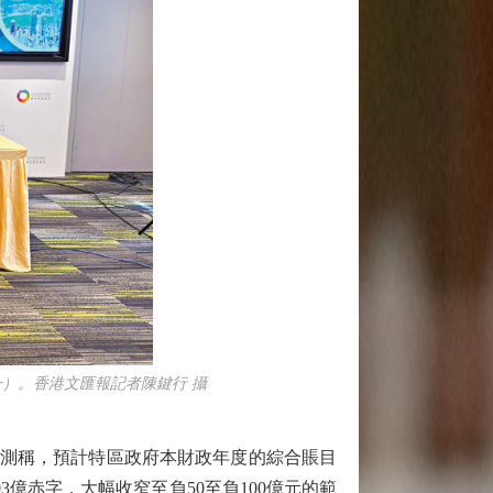
）。香港文匯報記者陳鍵行 攝
預測稱，預計特區政府本財政年度的綜合賬目
億赤字，大幅收窄至負50至負100億元的範