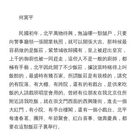
何冀平
民國初年，北平萬物待興，無論哪一類舖戶，只要
向警事廳領一張開業執照，就可以開張大吉。那時候最
容易做的是飯莊，紫禁城收歸國有，皇上被趕出皇宮，
上千的御廚也被一同趕走，這些人不是一般的廚師，都
極有手藝，北平因此開了不少飯莊，據說當時稱得上叫
飯館的，最盛時有幾百家。所謂飯莊是有規模的，講究
的有院落、有大棚、有跨院，還有的有戲台，是供來吃
飯的人請戲班唱堂會用的。曾經有位朋友在我北京住所
附近請我吃飯，就在崇文門西面的西興隆街，進去一個
大紅門，有小院、有亭台樓閣，還有一個小戲台。北平
每逢春茗、團拜、年節聚會、紅白喜事、做壽慶典，都
要在這類飯莊子裏舉行。