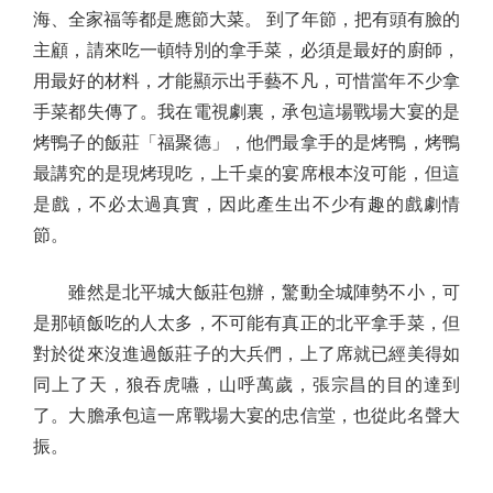
海、全家福等都是應節大菜。 到了年節，把有頭有臉的
主顧，請來吃一頓特別的拿手菜，必須是最好的廚師，
用最好的材料，才能顯示出手藝不凡，可惜當年不少拿
手菜都失傳了。我在電視劇裏，承包這場戰場大宴的是
烤鴨子的飯莊「福聚德」，他們最拿手的是烤鴨，烤鴨
最講究的是現烤現吃，上千桌的宴席根本沒可能，但這
是戲，不必太過真實，因此產生出不少有趣的戲劇情
節。
雖然是北平城大飯莊包辦，驚動全城陣勢不小，可
是那頓飯吃的人太多，不可能有真正的北平拿手菜，但
對於從來沒進過飯莊子的大兵們，上了席就已經美得如
同上了天，狼吞虎嚥，山呼萬歲，張宗昌的目的達到
了。大膽承包這一席戰場大宴的忠信堂，也從此名聲大
振。