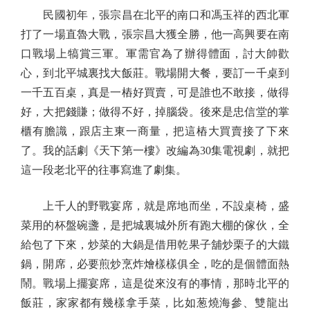
民國初年，張宗昌在北平的南口和馮玉祥的西北軍
打了一場直魯大戰，張宗昌大獲全勝，他一高興要在南
口戰場上犒賞三軍。軍需官為了辦得體面，討大帥歡
心，到北平城裏找大飯莊。戰場開大餐，要訂一千桌到
一千五百桌，真是一樁好買賣，可是誰也不敢接，做得
好，大把錢賺；做得不好，掉腦袋。後來是忠信堂的掌
櫃有膽識，跟店主東一商量，把這樁大買賣接了下來
了。我的話劇《天下第一樓》改編為30集電視劇，就把
這一段老北平的往事寫進了劇集。
上千人的野戰宴席，就是席地而坐，不設桌椅，盛
菜用的杯盤碗盞，是把城裏城外所有跑大棚的傢伙，全
給包了下來，炒菜的大鍋是借用乾果子舖炒栗子的大鐵
鍋，開席，必要煎炒烹炸燴樣樣俱全，吃的是個體面熱
鬧。戰場上擺宴席，這是從來沒有的事情，那時北平的
飯莊，家家都有幾樣拿手菜，比如葱燒海參、雙龍出