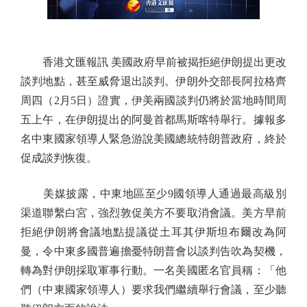
香港文匯報訊 美國政府早前被揭拒絕伊朗提出更改
談判地點，甚至威脅退出談判。伊朗外交部長阿拉格齊
周四（2月5日）證實，伊美兩國談判仍將於當地時間周
五上午，在伊朗提出的阿曼首都馬斯喀特舉行。據報多
名中東國家領導人緊急游說美國總統特朗普政府，終於
促成談判恢復。
美媒披露，中東地區至少9國領導人通過最高級別
渠道聯繫白宮，強烈敦促美方不要取消會議。美方早前
拒絕伊朗將會議地點提議從土耳其伊斯坦布爾改為阿
曼，令中東多國普遍擔憂特朗普會以談判告吹為契機，
轉為對伊朗採取軍事行動。一名美國匿名官員稱：「他
們（中東國家領導人）要求我們繼續舉行會議，至少聽