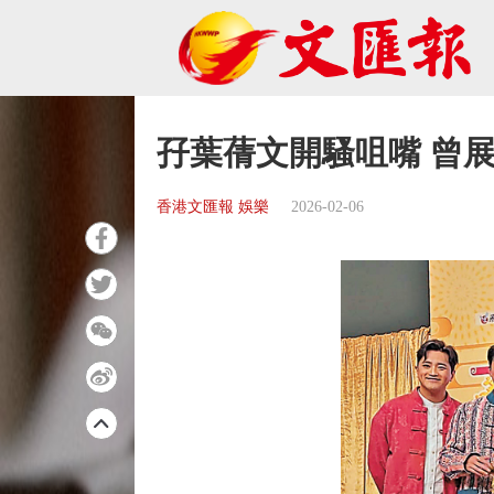
孖葉蒨文開騷咀嘴 曾
香港文匯報 娛樂
2026-02-06