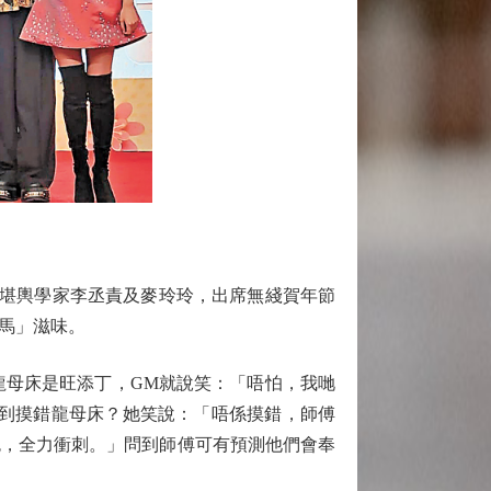
同堪輿學家李丞責及麥玲玲，出席無綫賀年節
馬」滋味。
為龍母床是旺添丁，GM就說笑：「唔怕，我哋
問到摸錯龍母床？她笑說：「唔係摸錯，師傅
色，全力衝刺。」問到師傅可有預測他們會奉