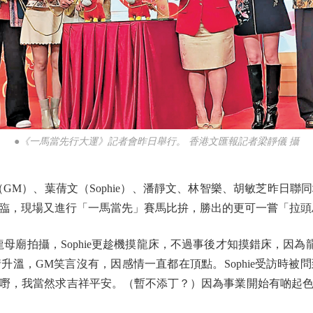
●《一馬當先行大運》記者會昨日舉行。 香港文匯報記者梁靜儀 攝
M）、葉蒨文（Sophie）、潘靜文、林智樂、胡敏芝昨日聯
臨，現場又進行「一馬當先」賽馬比拚，勝出的更可一嘗「拉頭
龍母廟拍攝，Sophie更趁機摸龍床，不過事後才知摸錯床，因
升溫，GM笑言沒有，因感情一直都在頂點。Sophie受訪時被
嘢，我當然求吉祥平安。（暫不添丁？）因為事業開始有啲起