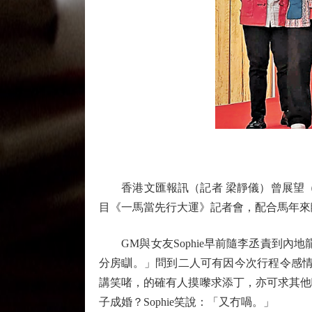
香港文匯報訊（記者 梁靜儀）曾展望（G
目《一馬當先行大運》記者會，配合馬年來
GM與女友Sophie早前隨李丞責到內地
分房瞓。」問到二人可有因今次行程令感情
講笑啫，的確有人摸嚟求添丁，亦可求其他
子成婚？Sophie笑說：「又冇喎。」