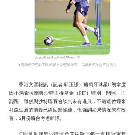
●罷踢的C朗拿度昨於網上公開操練照。 C朗拿度社交平台照片
香港文匯報訊（記者 郭正謙）葡萄牙球星C朗拿度
因不滿希拉爾獲沙特主權基金（PIF）特別「關照」而
罷踢，雖然與沙特聯賽會談判未有進展，不過這位迎來
41歲生辰的前鋒已經回歸操練，但強調如果情況未有改
善，6月份將會考慮離隊。
C朗拿度加盟沙特球會艾納斯三年一直與冠軍無