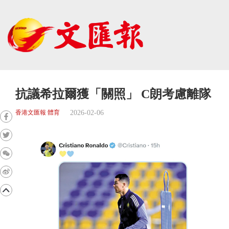
抗議希拉爾獲「關照」 C朗考慮離隊
2026-02-06
香港文匯報 體育