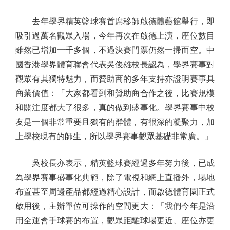
去年學界精英籃球賽首席移師啟德體藝館舉行，即
吸引過萬名觀眾入場，今年再次在啟德上演，座位數目
雖然已增加一千多個，不過決賽門票仍然一掃而空。中
國香港學界體育聯會代表吳俊雄校長認為，學界賽事對
觀眾有其獨特魅力，而贊助商的多年支持亦證明賽事具
商業價值：「大家都看到和贊助商合作之後，比賽規模
和關注度都大了很多，真的做到盛事化。學界賽事中校
友是一個非常重要且獨有的群體，有很深的凝聚力，加
上學校現有的師生，所以學界賽事觀眾基礎非常廣。」
吳校長亦表示，精英籃球賽經過多年努力後，已成
為學界賽事盛事化典範，除了電視和網上直播外，場地
布置甚至周邊產品都經過精心設計，而啟德體育園正式
啟用後，主辦單位可操作的空間更大：「我們今年是沿
用全運會手球賽的布置，觀眾距離球場更近、座位亦更