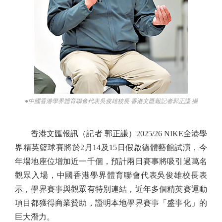
●中國香港學界體育聯會代表吳俊雄校長 香港文匯報記者郭正謙 攝
香港文匯報訊（記者 郭正謙）2025/26 NIKE全港學
界精英籃球賽將於2月14及15日假啟德體藝館試演，今
年場地座位增加近一千個，預計兩日賽事將吸引過萬名
觀眾入場，中國香港學界體育聯會代表吳俊雄校長表
示，學界賽事與觀眾有特別連結，近年多個精英賽運動
項目都獲得商業贊助，證明本地學界賽事「盛事化」的
巨大潛力。